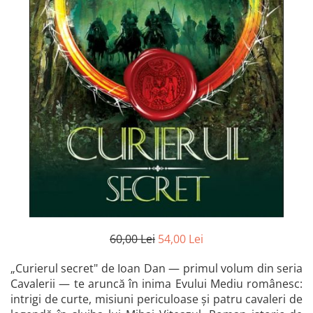
Istorie și Conspirații
Manuale și Dicționare
Medicină și Sănătate
Practic. Casă și Grădina
Psihologie
Religie
Spiritualitate
Știință și Tehnologie
Științe Politice
Științe Sociale si Umaniste
60,00 Lei
54,00 Lei
„Curierul secret" de Ioan Dan — primul volum din seria
Cavalerii — te aruncă în inima Evului Mediu românesc:
intrigi de curte, misiuni periculoase și patru cavaleri de