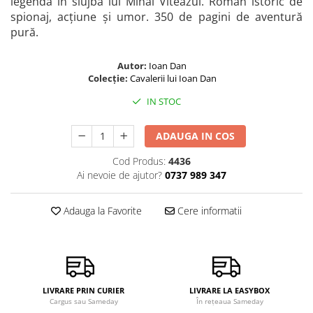
legendă în slujba lui Mihai Viteazul. Roman istoric de
spionaj, acțiune și umor. 350 de pagini de aventură
pură.
Autor:
Ioan Dan
Colecție:
Cavalerii lui Ioan Dan
IN STOC
ADAUGA IN COS
Cod Produs:
4436
Ai nevoie de ajutor?
0737 989 347
Adauga la Favorite
Cere informatii
LIVRARE PRIN CURIER
LIVRARE LA EASYBOX
Cargus sau Sameday
În rețeaua Sameday