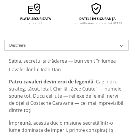
PLATA SECURIZATĂ
DATELE ÎN SIGURANȚĂ
cu cardul
prin utilizarea protocolului HTTPS
Descriere
Sabia, secretul și trădarea — bun venit în lumea
Cavalerilor lui Ioan Dan
Patru cavaleri devin eroi de legendă
: Cae Indru —
strateg, tăcut, letal, Chirilă „Zece Cuțite" — numele
spune tot, Ducu cel Iute — reflexe de felină, nervi
de oțel si Costache Caravana — cel mai imprevizibil
dintre toți
Împreună, aceștia duc o misiune secretă într-o
lume dominata de imperii, printre conspirații și