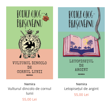
Nemira
Nemira
Letopisețul de argint
Vulturul dincolo de cornul
lunii
55,00 Lei
55,00 Lei