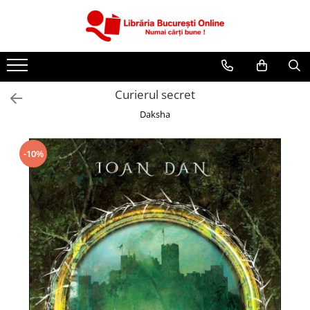
CĂRȚI
Artă și Enciclopedii
Curierul secret
Beletristică
Daksha
Business și Economie
Cărți pentru copii
-10%
Cărți pentru tineri
Creșterea copilului
Dezvoltare Personală
Diete și Fitness
Familie și Cuplu
Hobby și Divertisment
Istorie și Civilizații