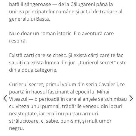
bătălii sângeroase — de la Călugăreni până la
unirea principatelor române și actul de trădare al
generalului Basta.
Nu e doar un roman istoric. E o aventură care
respiră.
Există cărți care se citesc. Și există cărți care te fac
să uiți că există lumea din jur. „Curierul secret" este
din a doua categorie.
Curierul secret, primul volum din seria Cavalerii, te
poartă în haosul fascinant al epocii lui Mihai
Viteazul — o perioadă în care alianțele se schimbau
cu viteza unui pumnal, trădările veneau din locuri
neașteptate, iar eroii nu purtau armuri
strălucitoare, ci sabie, bun-simț și mult umor
negru.