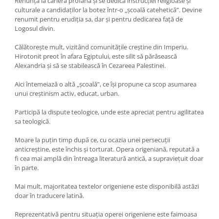
Renunță la cariera profană și se dedică instrucției religioase și
culturale a candidaților la botez într-o „școală catehetică”. Devine
renumit pentru erudiția sa, dar și pentru dedicarea față de
Logosul divin.
Călătorește mult, vizitând comunitățile creștine din Imperiu.
Hirotonit preot în afara Egiptului, este silit să părăsească
Alexandria și să se stabilească în Cezareea Palestinei.
Aici întemeiază o altă „școală”, ce își propune ca scop asumarea
unui creștinism activ, educat, urban.
Participă la dispute teologice, unde este apreciat pentru agilitatea
sa teologică.
Moare la puțin timp după ce, cu ocazia unei persecuții
anticreștine, este închis și torturat. Opera origeniană, reputată a
fi cea mai amplă din întreaga literatură antică, a supraviețuit doar
în parte.
Mai mult, majoritatea textelor origeniene este disponibilă astăzi
doar în traducere latină.
Reprezentativă pentru situația operei origeniene este faimoasa