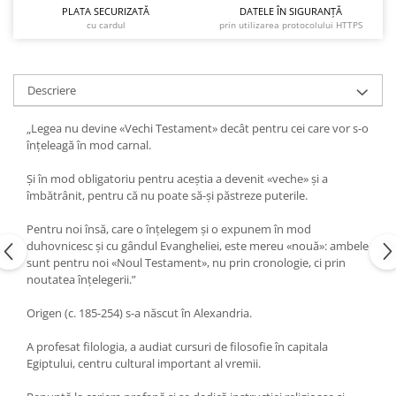
PLATA SECURIZATĂ
DATELE ÎN SIGURANȚĂ
cu cardul
prin utilizarea protocolului HTTPS
Descriere
„Legea nu devine «Vechi Testament» decât pentru cei care vor s-o
înțeleagă în mod carnal.
Și în mod obligatoriu pentru aceștia a devenit «veche» și a
îmbătrânit, pentru că nu poate să-și păstreze puterile.
Pentru noi însă, care o înțelegem și o expunem în mod
duhovnicesc și cu gândul Evangheliei, este mereu «nouă»: ambele
sunt pentru noi «Noul Testament», nu prin cronologie, ci prin
noutatea înțelegerii.”
Origen (c. 185-254) s-a născut în Alexandria.
A profesat filologia, a audiat cursuri de filosofie în capitala
Egiptului, centru cultural important al vremii.