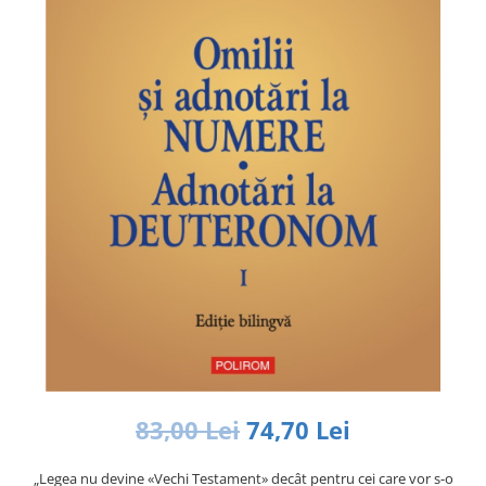
Istorie și Conspirații
Manuale și Dicționare
Medicină și Sănătate
Practic. Casă și Grădina
Psihologie
Religie
Spiritualitate
Știință și Tehnologie
Științe Politice
Științe Sociale si Umaniste
83,00 Lei
74,70 Lei
„Legea nu devine «Vechi Testament» decât pentru cei care vor s-o