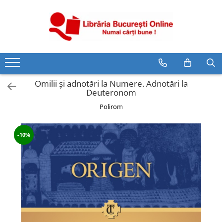
CĂRȚI
Artă și Enciclopedii
Beletristică
Omilii și adnotări la Numere. Adnotări la
Business și Economie
Deuteronom
Cărți pentru copii
Polirom
Cărți pentru tineri
Creșterea copilului
-10%
Dezvoltare Personală
Diete și Fitness
Familie și Cuplu
Hobby și Divertisment
Istorie și Civilizații