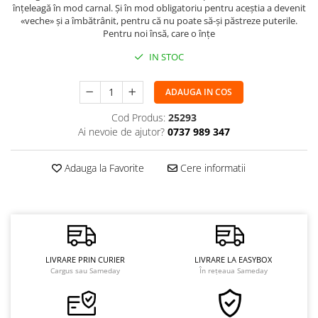
înțeleagă în mod carnal. Și în mod obligatoriu pentru aceștia a devenit
«veche» și a îmbătrânit, pentru că nu poate să-și păstreze puterile.
Pentru noi însă, care o înțe
IN STOC
ADAUGA IN COS
Cod Produs:
25293
Ai nevoie de ajutor?
0737 989 347
Adauga la Favorite
Cere informatii
LIVRARE PRIN CURIER
LIVRARE LA EASYBOX
Cargus sau Sameday
În rețeaua Sameday