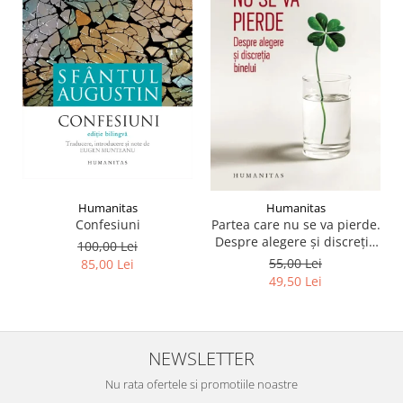
Humanitas
Humanitas
Confesiuni
Partea care nu se va pierde.
Despre alegere şi discreţia
100,00 Lei
binelui
55,00 Lei
85,00 Lei
49,50 Lei
NEWSLETTER
Nu rata ofertele si promotiile noastre