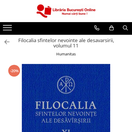
CĂRȚI
Artă și Enciclopedii
Filocalia sfintelor nevointe ale desavarsirii,
Beletristică
volumul 11
Business și Economie
Humanitas
Cărți pentru copii
Cărți pentru tineri
-20%
Creșterea copilului
Dezvoltare Personală
Diete și Fitness
Familie și Cuplu
Hobby și Divertisment
Istorie și Civilizații