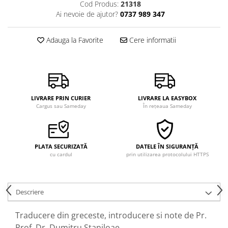
Cod Produs:
21318
Ai nevoie de ajutor?
0737 989 347
Adauga la Favorite
Cere informatii
LIVRARE PRIN CURIER
LIVRARE LA EASYBOX
Cargus sau Sameday
În rețeaua Sameday
PLATA SECURIZATĂ
DATELE ÎN SIGURANȚĂ
cu cardul
prin utilizarea protocolului HTTPS
Descriere
Traducere din greceste, introducere si note de Pr.
Prof. Dr. Dumitru Staniloae.