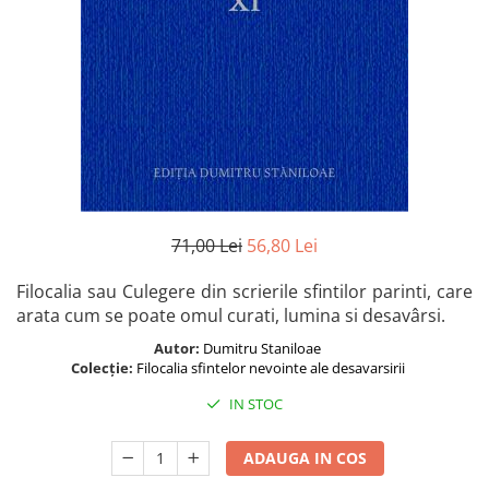
Istorie și Conspirații
Manuale și Dicționare
Medicină și Sănătate
Practic. Casă și Grădina
Psihologie
Religie
Spiritualitate
Știință și Tehnologie
71,00 Lei
56,80 Lei
Științe Politice
Filocalia sau Culegere din scrierile sfintilor parinti, care
Științe Sociale si Umaniste
arata cum se poate omul curati, lumina si desavârsi.
Autor:
Dumitru Staniloae
Colecție:
Filocalia sfintelor nevointe ale desavarsirii
IN STOC
ADAUGA IN COS