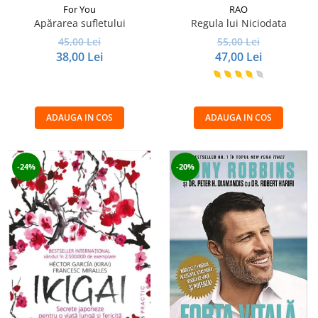
For You
RAO
Apărarea sufletului
Regula lui Niciodata
45,00 Lei
55,00 Lei
38,00 Lei
47,00 Lei
ADAUGA IN COS
ADAUGA IN COS
-24%
-20%