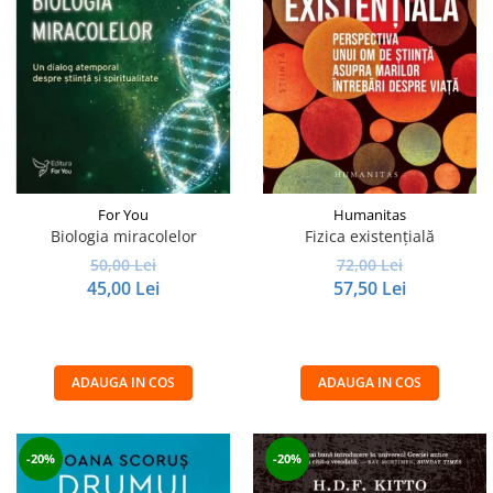
For You
Humanitas
Biologia miracolelor
Fizica existenţială
50,00 Lei
72,00 Lei
45,00 Lei
57,50 Lei
ADAUGA IN COS
ADAUGA IN COS
-20%
-20%