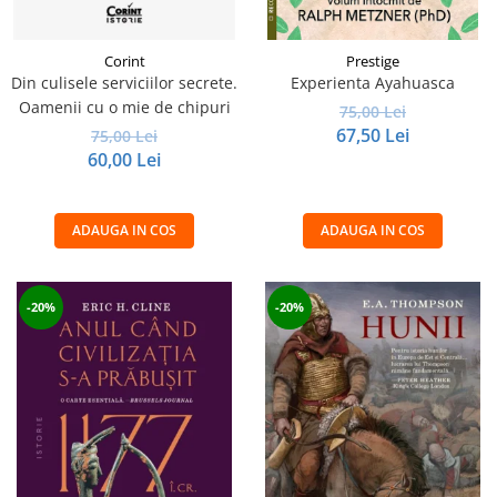
Corint
Prestige
Din culisele serviciilor secrete.
Experienta Ayahuasca
Oamenii cu o mie de chipuri
75,00 Lei
67,50 Lei
75,00 Lei
60,00 Lei
ADAUGA IN COS
ADAUGA IN COS
-20%
-20%