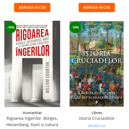
ADAUGA IN COS
ADAUGA IN COS
-15%
-10%
Humanitas
Librex
Rigoarea îngerilor. Borges,
Istoria Cruciadelor
Heisenberg, Kant şi natura
60,00 Lei