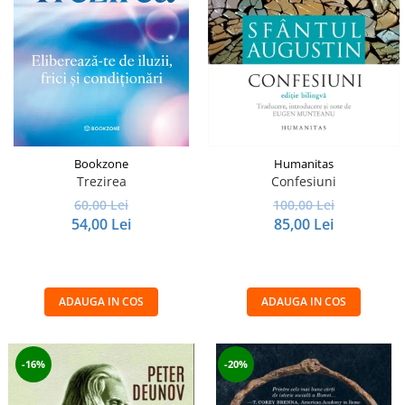
Istorie și Conspirații
Manuale și Dicționare
Medicină și Sănătate
Practic. Casă și Grădina
Psihologie
Religie
Bookzone
Humanitas
Spiritualitate
Trezirea
Confesiuni
Știință și Tehnologie
60,00 Lei
100,00 Lei
54,00 Lei
85,00 Lei
Științe Politice
Științe Sociale si Umaniste
ADAUGA IN COS
ADAUGA IN COS
-16%
-20%