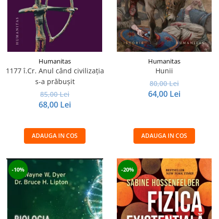
Humanitas
Humanitas
1177 î.Cr. Anul când civilizaţia
Hunii
s-a prăbuşit
80,00 Lei
64,00 Lei
85,00 Lei
68,00 Lei
ADAUGA IN COS
ADAUGA IN COS
-10%
-20%