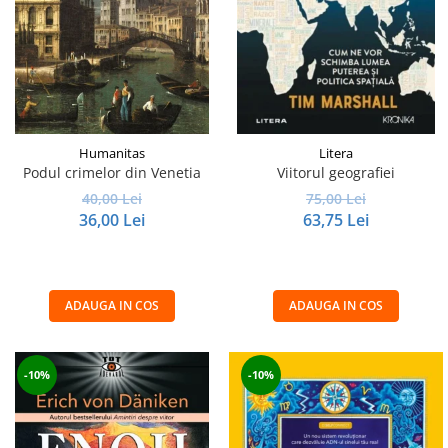
Humanitas
Litera
Podul crimelor din Venetia
Viitorul geografiei
40,00 Lei
75,00 Lei
36,00 Lei
63,75 Lei
ADAUGA IN COS
ADAUGA IN COS
-10%
-10%