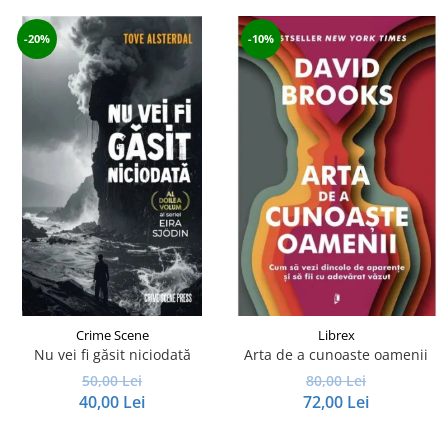
-20%
-10%
Crime Scene
Librex
Nu vei fi găsit niciodată
Arta de a cunoaste oamenii
50,00 Lei
80,00 Lei
40,00 Lei
72,00 Lei