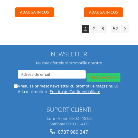
ADAUGA IN COS
ADAUGA IN COS
1
2
3
52
...
NEWSLETTER
Nu rata ofertele si promotiile noastre
Vreau sa primesc newsletter cu promotiile magazinului.
Afla mai multe in
Politica de Confidentialitate
SUPORT CLIENTI
Luni - Vineri 09:00 - 18:00
Sambata 09.00 - 14.00
0737 989 347