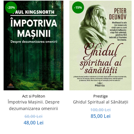
-20%
-15%
Act si Politon
Prestige
Împotriva Mașinii. Despre
Ghidul Spiritual al Sănătații
dezumanizarea omenirii
100,00 Lei
85,00 Lei
60,00 Lei
48,00 Lei