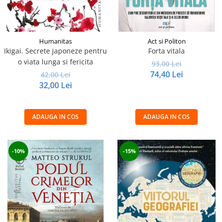
Humanitas
Act si Politon
Ikigai. Secrete japoneze pentru
Forta vitala
o viata lunga si fericita
93,00 Lei
74,40 Lei
42,00 Lei
32,00 Lei
ADAUGA IN COS
ADAUGA IN COS
-10%
-15%