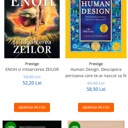
Prestige
Prestige
ENOH si intoarcerea ZEILOR
Human Design. Descopera
persoana care te-ai nascut sa fii
58,00 Lei
52,20 Lei
65,00 Lei
58,50 Lei
ADAUGA IN COS
ADAUGA IN COS
-10%
-20%