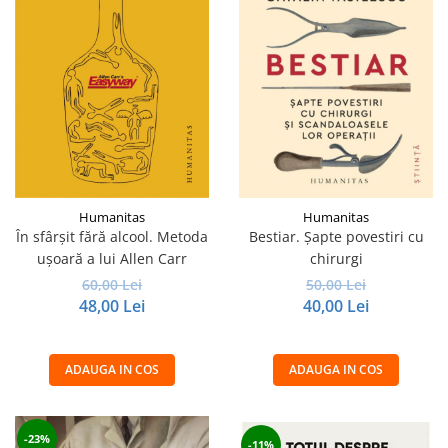
Humanitas
Humanitas
În sfârşit fără alcool. Metoda
Bestiar. Șapte povestiri cu
uşoară a lui Allen Carr
chirurgi
60,00 Lei
50,00 Lei
48,00 Lei
40,00 Lei
ADAUGA IN COS
ADAUGA IN COS
-23%
-11%