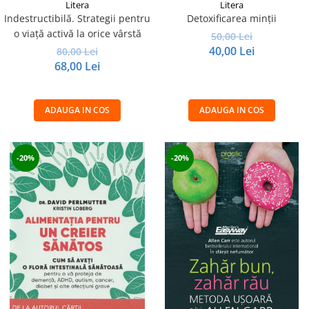
Litera
Litera
Indestructibilă. Strategii pentru
Detoxificarea minții
o viață activă la orice vârstă
50,00 Lei
40,00 Lei
80,00 Lei
68,00 Lei
ADAUGA IN COS
ADAUGA IN COS
-20%
-20%