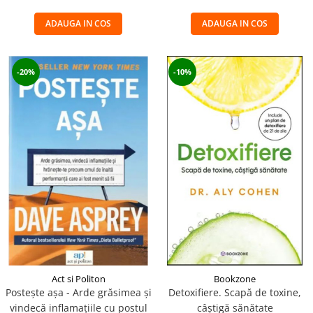
ADAUGA IN COS
ADAUGA IN COS
-20%
-10%
Act si Politon
Bookzone
Postește așa - Arde grăsimea și
Detoxifiere. Scapă de toxine,
vindecă inflamațiile cu postul
câștigă sănătate