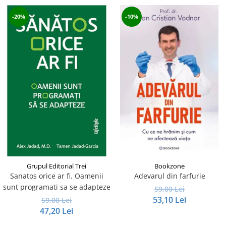
-20%
-10%
Grupul Editorial Trei
Bookzone
Sanatos orice ar fi. Oamenii
Adevarul din farfurie
sunt programati sa se adapteze
59,00 Lei
53,10 Lei
59,00 Lei
47,20 Lei