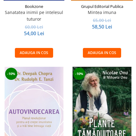
Bookzone
Grupul Editorial Publica
Sanatatea inimii pe intelesul
Mintea imuna
tuturor
65,00 Lei
58,50 Lei
60,00 Lei
54,00 Lei
ADAUGA IN COS
ADAUGA IN COS
-10%
-10%