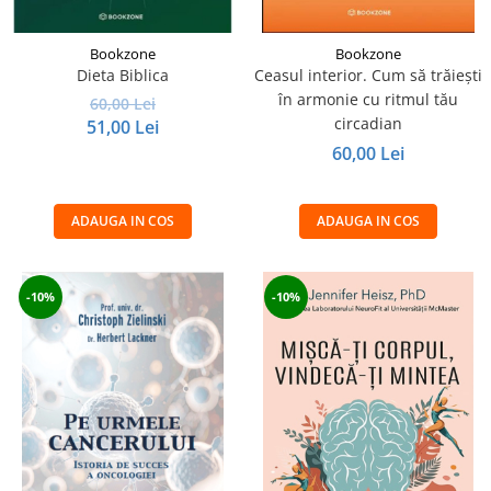
Bookzone
Bookzone
Dieta Biblica
Ceasul interior. Cum să trăiești
în armonie cu ritmul tău
60,00 Lei
circadian
51,00 Lei
60,00 Lei
ADAUGA IN COS
ADAUGA IN COS
-10%
-10%