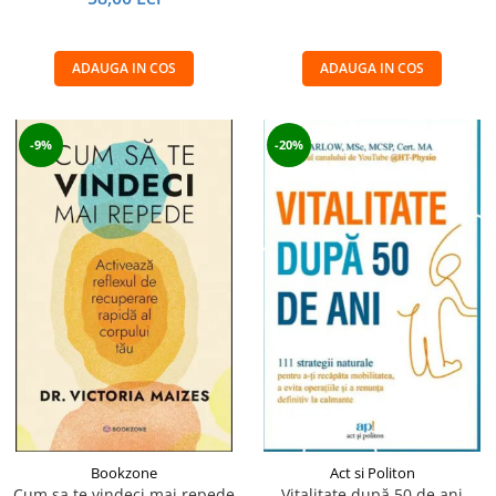
ADAUGA IN COS
ADAUGA IN COS
-9%
-20%
Bookzone
Act si Politon
Cum sa te vindeci mai repede
Vitalitate după 50 de ani