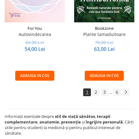
For You
Bookzone
Autovindecarea
Plante tamaduitoare
60,00 Lei
70,00 Lei
54,00 Lei
63,00 Lei
ADAUGA IN COS
ADAUGA IN COS
1
2
3
6
...
Informații esențiale despre
stil de viață sănătos
,
terapii
complementare
,
anatomie
,
prevenție
și
îngrijire personală
. Cărți
utile pentru studenți la medicină și pentru publicul interesat de
sănătate.