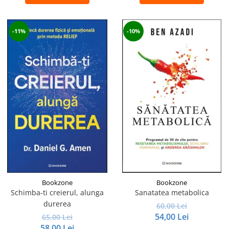
-11%
-10%
Bookzone
Bookzone
Schimba-ti creierul, alunga
Sanatatea metabolica
durerea
60,00 Lei
54,00 Lei
65,00 Lei
58,00 Lei