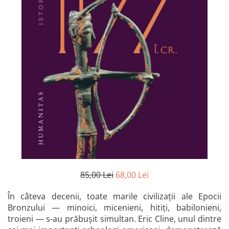
Istorie și Conspirații
Manuale și Dicționare
Medicină și Sănătate
Practic. Casă și Grădina
Psihologie
Religie
Spiritualitate
Știință și Tehnologie
Științe Politice
Științe Sociale si Umaniste
85,00 Lei
68,00 Lei
În câteva decenii, toate marile civilizații ale Epocii
Bronzului — minoici, micenieni, hitiți, babilonieni,
troieni — s-au prăbușit simultan. Eric Cline, unul dintre