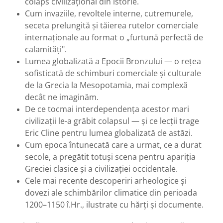
colaps civilizațional din istorie.
Cum invaziile, revoltele interne, cutremurele,
seceta prelungită și tăierea rutelor comerciale
internaționale au format o „furtună perfectă de
calamități".
Lumea globalizată a Epocii Bronzului — o rețea
sofisticată de schimburi comerciale și culturale
de la Grecia la Mesopotamia, mai complexă
decât ne imaginăm.
De ce tocmai interdependența acestor mari
civilizații le-a grăbit colapsul — și ce lecții trage
Eric Cline pentru lumea globalizată de astăzi.
Cum epoca întunecată care a urmat, ce a durat
secole, a pregătit totuși scena pentru apariția
Greciei clasice și a civilizației occidentale.
Cele mai recente descoperiri arheologice și
dovezi ale schimbărilor climatice din perioada
1200–1150 î.Hr., ilustrate cu hărți și documente.