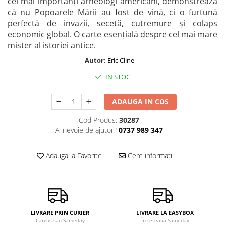
cei mai importanți arheologi americani, demonstrează
că nu Popoarele Mării au fost de vină, ci o furtună
perfectă de invazii, secetă, cutremure și colaps
economic global. O carte esențială despre cel mai mare
mister al istoriei antice.
Autor:
Eric Cline
IN STOC
ADAUGA IN COS
Cod Produs:
30287
Ai nevoie de ajutor?
0737 989 347
Adauga la Favorite
Cere informatii
LIVRARE PRIN CURIER
LIVRARE LA EASYBOX
Cargus sau Sameday
În rețeaua Sameday