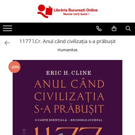
CĂRȚI
Artă și Enciclopedii
1177 î.Cr. Anul când civilizaţia s-a prăbuşit
Beletristică
Humanitas
Business și Economie
Cărți pentru copii
-20%
Cărți pentru tineri
Creșterea copilului
Dezvoltare Personală
Diete și Fitness
Familie și Cuplu
Hobby și Divertisment
Istorie și Civilizații