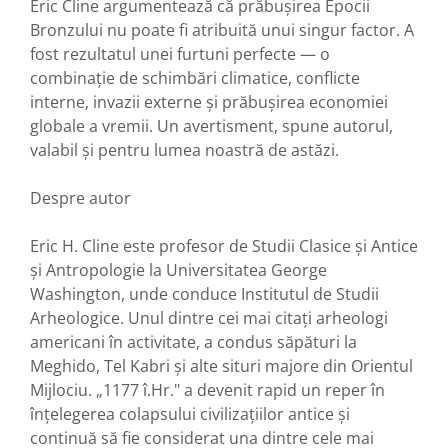
Eric Cline argumentează că prăbușirea Epocii
Bronzului nu poate fi atribuită unui singur factor. A
fost rezultatul unei furtuni perfecte — o
combinație de schimbări climatice, conflicte
interne, invazii externe și prăbușirea economiei
globale a vremii. Un avertisment, spune autorul,
valabil și pentru lumea noastră de astăzi.
Despre autor
Eric H. Cline este profesor de Studii Clasice și Antice
și Antropologie la Universitatea George
Washington, unde conduce Institutul de Studii
Arheologice. Unul dintre cei mai citați arheologi
americani în activitate, a condus săpături la
Meghido, Tel Kabri și alte situri majore din Orientul
Mijlociu. „1177 î.Hr." a devenit rapid un reper în
înțelegerea colapsului civilizațiilor antice și
continuă să fie considerat una dintre cele mai