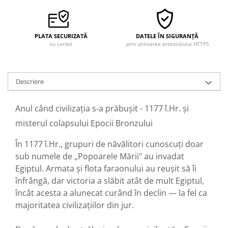
PLATA SECURIZATĂ
DATELE ÎN SIGURANȚĂ
cu cardul
prin utilizarea protocolului HTTPS
Descriere
Anul când civilizația s-a prăbușit - 1177 î.Hr. și
misterul colapsului Epocii Bronzului
În 1177 î.Hr., grupuri de năvălitori cunoscuți doar
sub numele de „Popoarele Mării" au invadat
Egiptul. Armata și flota faraonului au reușit să îi
înfrângă, dar victoria a slăbit atât de mult Egiptul,
încât acesta a alunecat curând în declin — la fel ca
majoritatea civilizațiilor din jur.