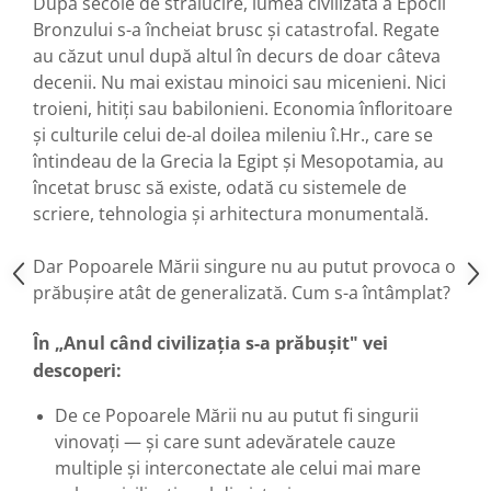
După secole de strălucire, lumea civilizată a Epocii
Bronzului s-a încheiat brusc și catastrofal. Regate
au căzut unul după altul în decurs de doar câteva
decenii. Nu mai existau minoici sau micenieni. Nici
troieni, hitiți sau babilonieni. Economia înfloritoare
și culturile celui de-al doilea mileniu î.Hr., care se
întindeau de la Grecia la Egipt și Mesopotamia, au
încetat brusc să existe, odată cu sistemele de
scriere, tehnologia și arhitectura monumentală.
Dar Popoarele Mării singure nu au putut provoca o
prăbușire atât de generalizată. Cum s-a întâmplat?
În „Anul când civilizația s-a prăbușit" vei
descoperi:
De ce Popoarele Mării nu au putut fi singurii
vinovați — și care sunt adevăratele cauze
multiple și interconectate ale celui mai mare