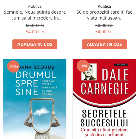
Publica
Publica
Semnele. Noua stiinta despre
50 de propozitii care iti fac
cum sa ai incredere in
viata mai usoara
instinctele tale
60,00 Lei
60,00 Lei
54,00 Lei
54,00 Lei
ADAUGA IN COS
ADAUGA IN COS
-10%
-20%