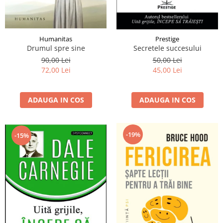
Humanitas
Prestige
Drumul spre sine
Secretele succesului
90,00 Lei
50,00 Lei
72,00 Lei
45,00 Lei
ADAUGA IN COS
ADAUGA IN COS
-19%
-15%