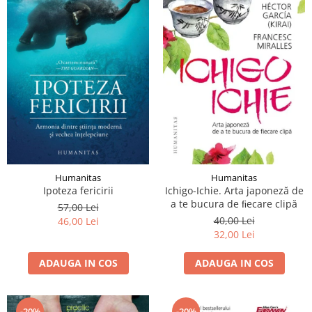
Humanitas
Humanitas
Ipoteza fericirii
Ichigo-Ichie. Arta japoneză de
a te bucura de ﬁecare clipă
57,00 Lei
40,00 Lei
46,00 Lei
32,00 Lei
ADAUGA IN COS
ADAUGA IN COS
-20%
-20%