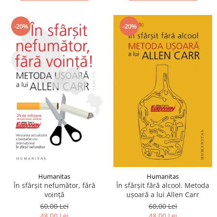
-20%
-20%
Humanitas
Humanitas
În sfârşit nefumător, fără
În sfârşit fără alcool. Metoda
voinţă
uşoară a lui Allen Carr
60,00 Lei
60,00 Lei
48,00 Lei
48,00 Lei