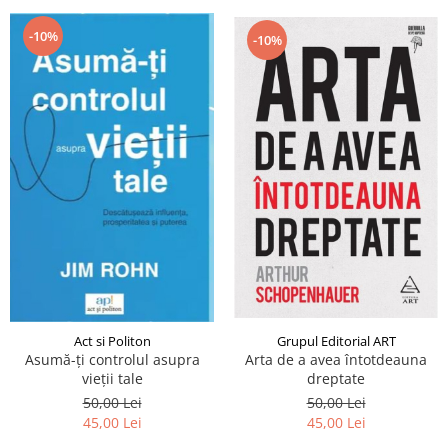
-10%
-10%
Grupul Editorial ART
Act si Politon
Arta de a avea întotdeauna
Asumă-ți controlul asupra
dreptate
vieții tale
50,00 Lei
50,00 Lei
45,00 Lei
45,00 Lei