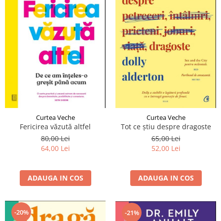
Curtea Veche
Curtea Veche
Fericirea văzută altfel
Tot ce știu despre dragoste
80,00 Lei
65,00 Lei
64,00 Lei
52,00 Lei
ADAUGA IN COS
ADAUGA IN COS
-20%
-21%