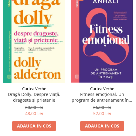
Curtea Veche
Curtea Veche
Fitness emoțional. Un
Dragă Dolly. Despre viață,
program de antrenament în 7
dragoste și prietenie
pași
66,00 Lei
60,00 Lei
52,00 Lei
48,00 Lei
ADAUGA IN COS
ADAUGA IN COS