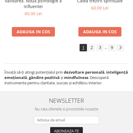
Validarea. Noua psihologie a
Calea trezirii spirituale
influentei
60,00 Lei
60,00 Lei
ADAUGA IN COS
ADAUGA IN COS
1
2
3
9
...
Învață să-ți atingi potențialul prin
dezvoltare personală
,
inteligență
emoțională
,
gândire pozitivă
și
mindfulness
. Descoperă
instrumente pentru claritate, succes și echilibru interior.
NEWSLETTER
Nu rata ofertele si promotiile noastre