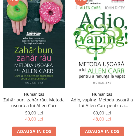
Humanitas
Humanitas
Zahăr bun, zahăr rău. Metoda
Adio, vaping. Metoda ușoară a
ușoară a lui Allen Carr
lui Allen Carr pentru a
renunța la vapat
50,00 Lei
60,00 Lei
40,00 Lei
48,00 Lei
ADAUGA IN COS
ADAUGA IN COS