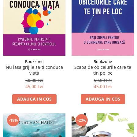
Bookzone
Bookzone
Nu lasa grijile sa-ti conduca
Scapa de obiceiurile care te
viata
tin pe loc
50,00 Lei
50,00 Lei
45,00 Lei
45,00 Lei
ADAUGA IN COS
ADAUGA IN COS
-19%
-20%