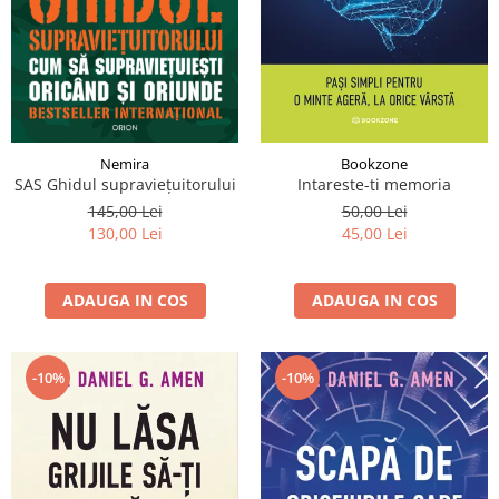
Istorie și Conspirații
Manuale și Dicționare
Medicină și Sănătate
Practic. Casă și Grădina
Psihologie
Bookzone
Nemira
Religie
Intareste-ti memoria
SAS Ghidul supraviețuitorului
Spiritualitate
50,00 Lei
145,00 Lei
45,00 Lei
130,00 Lei
Știință și Tehnologie
Științe Politice
ADAUGA IN COS
ADAUGA IN COS
Științe Sociale si Umaniste
-10%
-10%