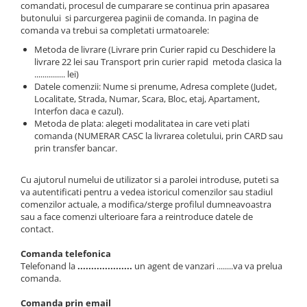
Istorie și Conspirații
comandati, procesul de cumparare se continua prin apasarea
butonului si parcurgerea paginii de comanda. In pagina de
Manuale și Dicționare
comanda va trebui sa completati urmatoarele:
Medicină și Sănătate
Metoda de livrare (Livrare prin Curier rapid cu Deschidere la
livrare 22 lei sau Transport prin curier rapid metoda clasica la
Practic. Casă și Grădina
............... lei)
Psihologie
Datele comenzii: Nume si prenume, Adresa complete (Judet,
Localitate, Strada, Numar, Scara, Bloc, etaj, Apartament,
Religie
Interfon daca e cazul).
Metoda de plata: alegeti modalitatea in care veti plati
Spiritualitate
comanda (NUMERAR CASC la livrarea coletului, prin CARD sau
prin transfer bancar.
Știință și Tehnologie
Științe Politice
Cu ajutorul numelui de utilizator si a parolei introduse, puteti sa
Științe Sociale si Umaniste
va autentificati pentru a vedea istoricul comenzilor sau stadiul
comenzilor actuale, a modifica/sterge profilul dumneavoastra
sau a face comenzi ulterioare fara a reintroduce datele de
contact.
Comanda telefonica
Telefonand la
....................
un agent de vanzari ........va va prelua
comanda.
Comanda prin email