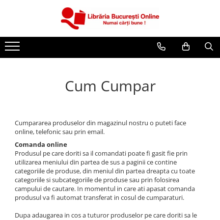
CĂRȚI
Artă și Enciclopedii
Beletristică
Cum Cumpar
Business și Economie
Cărți pentru copii
Cărți pentru tineri
Cumpararea produselor din magazinul nostru o puteti face
Creșterea copilului
online, telefonic sau prin email.
Dezvoltare Personală
Comanda online
Produsul pe care doriti sa il comandati poate fi gasit fie prin
Diete și Fitness
utilizarea meniului din partea de sus a paginii ce contine
categoriile de produse, din meniul din partea dreapta cu toate
Familie și Cuplu
categoriile si subcategoriile de produse sau prin folosirea
campului de cautare. In momentul in care ati apasat comanda
Hobby și Divertisment
produsul va fi automat transferat in cosul de cumparaturi.
Istorie și Civilizații
Dupa adaugarea in cos a tuturor produselor pe care doriti sa le