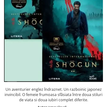
Istorie și Conspirații
Manuale și Dicționare
Medicină și Sănătate
Practic. Casă și Grădina
Psihologie
Religie
Spiritualitate
Știință și Tehnologie
Științe Politice
Științe Sociale si Umaniste
Un aventurier englez îndraznet. Un razboinic japonez
invincibil. O femeie frumoasa sfâsiata între doua stiluri
de viata si doua iubiri complet diferite.
Autor:
James Clavell