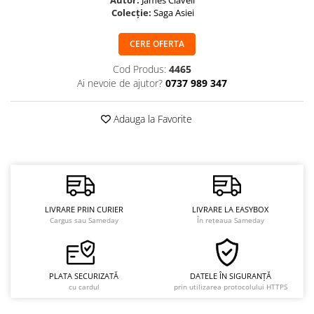
Colecție:
Saga Asiei
CERE OFERTA
Cod Produs:
4465
Ai nevoie de ajutor?
0737 989 347
Adauga la Favorite
LIVRARE PRIN CURIER
LIVRARE LA EASYBOX
Cargus sau Sameday
În rețeaua Sameday
PLATA SECURIZATĂ
DATELE ÎN SIGURANȚĂ
cu cardul
prin utilizarea protocolului HTTPS