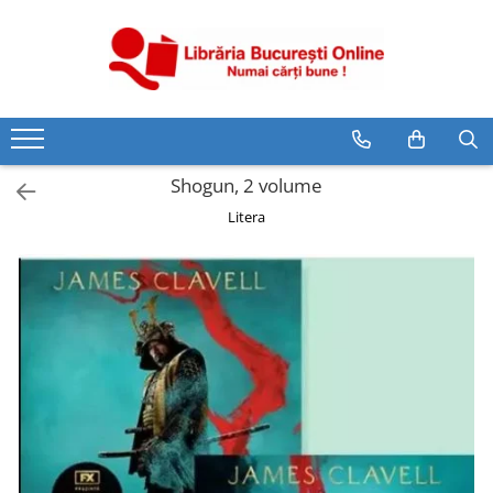
CĂRȚI
Artă și Enciclopedii
Beletristică
Shogun, 2 volume
Business și Economie
Litera
Cărți pentru copii
Cărți pentru tineri
Creșterea copilului
Dezvoltare Personală
Diete și Fitness
Familie și Cuplu
Hobby și Divertisment
Istorie și Civilizații