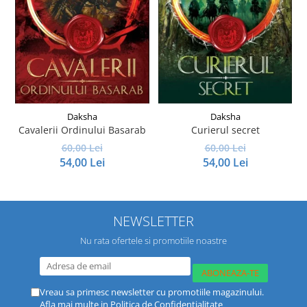
Daksha
Daksha
Cavalerii Ordinului Basarab
Curierul secret
60,00 Lei
60,00 Lei
54,00 Lei
54,00 Lei
NEWSLETTER
Nu rata ofertele si promotiile noastre
Vreau sa primesc newsletter cu promotiile magazinului.
Afla mai multe in
Politica de Confidentialitate