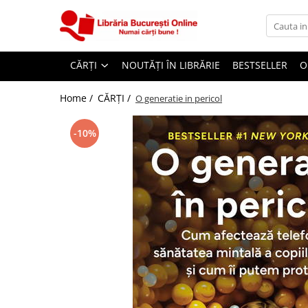
CĂRȚI
CĂRȚI
NOUTĂȚI ÎN LIBRĂRIE
BESTSELLER
O
Artă și Enciclopedii
Beletristică
Home /
CĂRȚI /
O generatie in pericol
Business și Economie
-10%
Cărți pentru copii
Cărți pentru tineri
Creșterea copilului
Dezvoltare Personală
Diete și Fitness
Familie și Cuplu
Hobby și Divertisment
Istorie și Civilizații