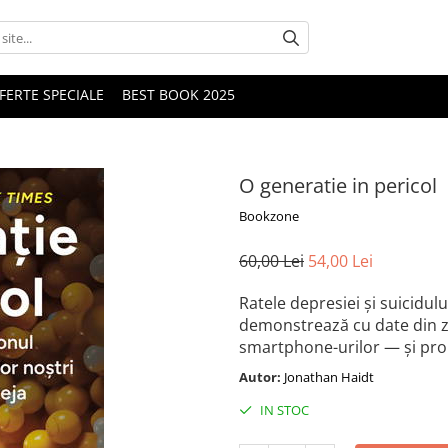
FERTE SPECIALE
BEST BOOK 2025
O generatie in pericol
Bookzone
60,00 Lei
54,00 Lei
Ratele depresiei și suicidul
demonstrează cu date din ze
smartphone-urilor — și propu
Autor:
Jonathan Haidt
IN STOC