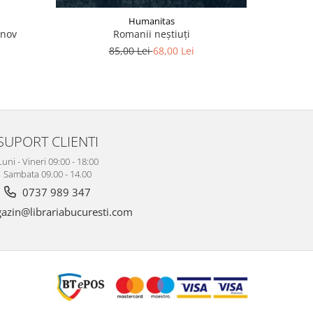
Humanitas
unov
Romanii neştiuţi
Împ
de
85,00 Lei
68,00 Lei
SUPORT CLIENTI
Luni - Vineri 09:00 - 18:00
Sambata 09.00 - 14.00
0737 989 347
zin@librariabucuresti.com