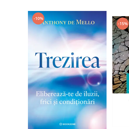
-10%
-15%