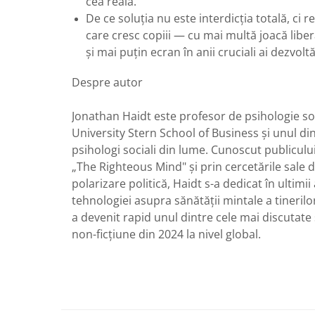
cea reală.
De ce soluția nu este interdicția totală, ci 
care cresc copiii — cu mai multă joacă lib
și mai puțin ecran în anii cruciali ai dezvoltăr
Despre autor
Jonathan Haidt este profesor de psihologie so
University Stern School of Business și unul dint
psihologi sociali din lume. Cunoscut publicului
„The Righteous Mind" și prin cercetările sale 
polarizare politică, Haidt s-a dedicat în ultimii
tehnologiei asupra sănătății mintale a tinerilor
a devenit rapid unul dintre cele mai discutate ș
non-ficțiune din 2024 la nivel global.