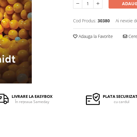
ADAUG
Cod Produs:
30380
Ai nevoie d
Adauga la Favorite
Cere 
LIVRARE LA EASYBOX
PLATA SECURIZA
În rețeaua Sameday
cu cardul