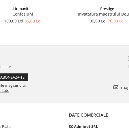
Humanitas
Prestige
Confesiuni
Invatatura maestrului De
100,00 Lei
85,00 Lei
90,00 Lei
76,00 Lei
noastre
ile magazinului.
maga
litate
DATE COMERCIALE
 Plata
SC Adminet SRL