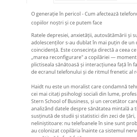
O generație în pericol - Cum afectează telefon
copiilor noștri și ce putem face
Ratele depresiei, anxietății, autovătămării și s
adolescenților s-au dublat în mai puțin de un
coincidență. Este consecința directă a ceea 
„marea reconfigurare" a copilăriei — momentul
plictiseala sănătoasă și interacțiunea față în f
de ecranul telefonului și de ritmul frenetic al r
Haidt nu este un moralist care condamnă tehn
cei mai citați psihologi sociali din lume, prof
Stern School of Business, și un cercetător care
analizând datele despre sănătatea mintală a ti
susținută de studii și statistici din zeci de țări,
neliniștitoare: nu telefoanele în sine sunt pr
au colonizat copilăria înainte ca sistemul nervos