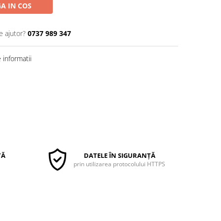
A IN COS
e ajutor?
0737 989 347
informatii
TĂ
DATELE ÎN SIGURANȚĂ
prin utilizarea protocolului HTTPS