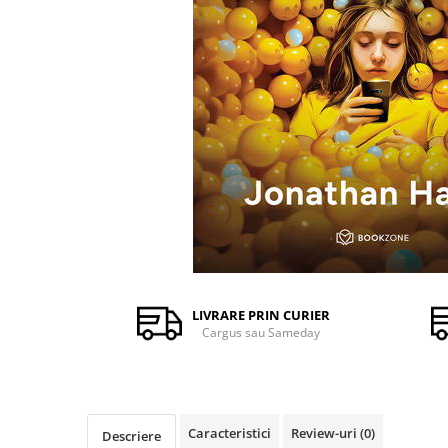
Istorie și Conspirații
Manuale și Dicționare
Medicină și Sănătate
Practic. Casă și Grădina
Psihologie
Religie
Spiritualitate
Știință și Tehnologie
Științe Politice
Științe Sociale si Umaniste
LIVRARE PRIN CURIER
Cargus sau Sameday
Caracteristici
Review-uri
(0)
Descriere