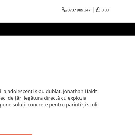
0737 989 347
0,00
ui la adolescenți s-au dublat. Jonathan Haidt
ci de țări legătura directă cu explozia
ne soluții concrete pentru părinți și școli.