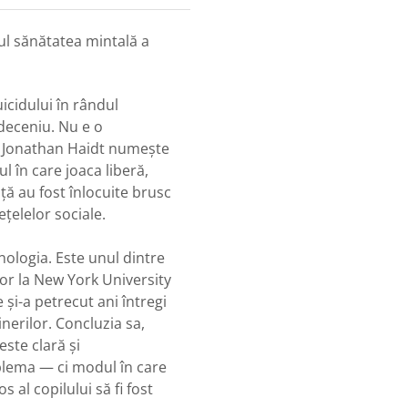
ul sănătatea mintală a
uicidului în rândul
 deceniu. Nu e o
ce Jonathan Haidt numește
 în care joaca liberă,
ață au fost înlocuite brusc
ețelelor sociale.
ologia. Este unul dintre
esor la New York University
 și-a petrecut ani întregi
nerilor. Concluzia sa,
 este clară și
oblema — ci modul în care
 al copilului să fi fost