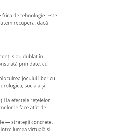
 frica de tehnologie. Este
 putem recupera, dacă
scenți s-au dublat în
nstrată prin date, cu
locuirea jocului liber cu
rologică, socială și
ii la efectele rețelelor
melor le face atât de
ile — strategii concrete,
intre lumea virtuală și