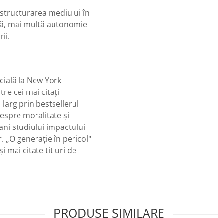
restructurarea mediului în
eră, mai multă autonomie
ii.
cială la New York
re cei mai citați
 larg prin bestsellerul
despre moralitate și
 ani studiului impactului
. „O generație în pericol"
i mai citate titluri de
PRODUSE SIMILARE