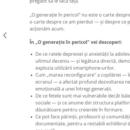
pregătit să le facă față.
„O generație în pericol" nu este o carte despre
o carte despre ce am pierdut — și despre ce
acționăm acum.
În „O generație în pericol" vei descoperi:
De ce ratele depresiei și anxietății la adole
ultimul deceniu — și legătura directă, demo
explozia utilizării smartphone-urilor.
Cum „marea reconfigurare" a copilăriei — în
ecranul — a afectat profund dezvoltarea neu
emoțională a unei întregi generații.
De ce fetele sunt mai vulnerabile decât băieț
sociale — și ce anume din structura platfor
dăunătoare pentru creierele în formare.
Ce pot face părinții, profesorii și comunităț
documentate, pentru a restabili echilibrul d