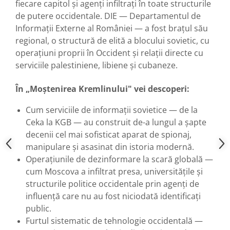
fiecare capitol și agenți infiltrați în toate structurile
de putere occidentale. DIE — Departamentul de
Informații Externe al României — a fost brațul său
regional, o structură de elită a blocului sovietic, cu
operațiuni proprii în Occident și relații directe cu
serviciile palestiniene, libiene și cubaneze.
În „Moștenirea Kremlinului" vei descoperi:
Cum serviciile de informații sovietice — de la
Ceka la KGB — au construit de-a lungul a șapte
decenii cel mai sofisticat aparat de spionaj,
manipulare și asasinat din istoria modernă.
Operațiunile de dezinformare la scară globală —
cum Moscova a infiltrat presa, universitățile și
structurile politice occidentale prin agenți de
influență care nu au fost niciodată identificați
public.
Furtul sistematic de tehnologie occidentală —