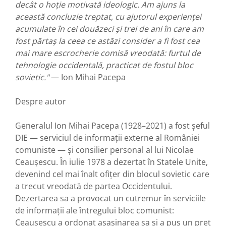
decât o hoție motivată ideologic. Am ajuns la
această concluzie treptat, cu ajutorul experienței
acumulate în cei douăzeci și trei de ani în care am
fost părtaș la ceea ce astăzi consider a fi fost cea
mai mare escrocherie comisă vreodată: furtul de
tehnologie occidentală, practicat de fostul bloc
sovietic."
— Ion Mihai Pacepa
Despre autor
Generalul Ion Mihai Pacepa (1928–2021) a fost șeful
DIE — serviciul de informații externe al României
comuniste — și consilier personal al lui Nicolae
Ceaușescu. În iulie 1978 a dezertat în Statele Unite,
devenind cel mai înalt ofițer din blocul sovietic care
a trecut vreodată de partea Occidentului.
Dezertarea sa a provocat un cutremur în serviciile
de informații ale întregului bloc comunist:
Ceaușescu a ordonat asasinarea sa și a pus un preț