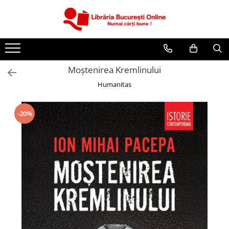
CĂRȚI
Artă și Enciclopedii
Moştenirea Kremlinului
Beletristică
Humanitas
Business și Economie
Cărți pentru copii
-20%
Cărți pentru tineri
Creșterea copilului
Dezvoltare Personală
Diete și Fitness
Familie și Cuplu
Hobby și Divertisment
Istorie și Civilizații