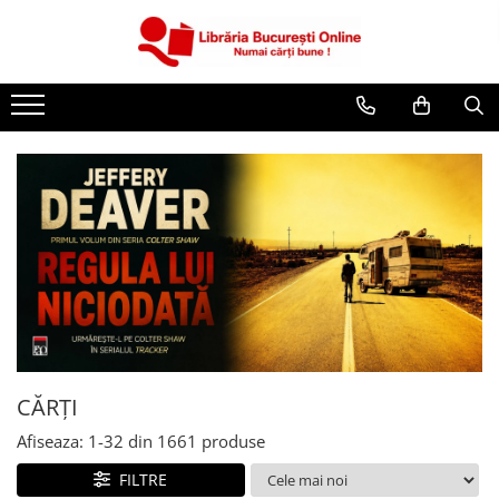
CĂRȚI
Artă și Enciclopedii
Beletristică
Business și Economie
Cărți pentru copii
Cărți pentru tineri
Creșterea copilului
Dezvoltare Personală
Diete și Fitness
Familie și Cuplu
CĂRȚI
Hobby și Divertisment
Afiseaza:
1-
32
din
1661
produse
Istorie și Civilizații
FILTRE