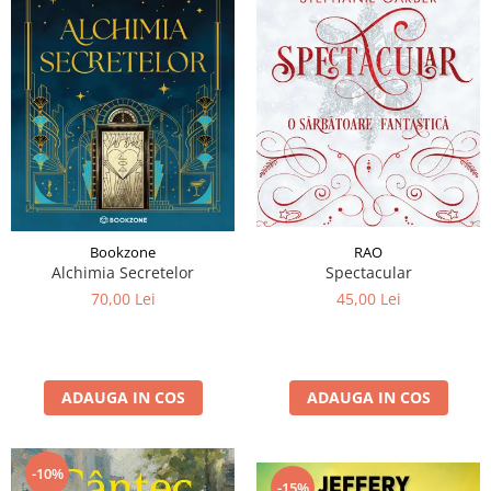
RAO
Bookzone
Spectacular
Alchimia Secretelor
45,00 Lei
70,00 Lei
ADAUGA IN COS
ADAUGA IN COS
-10%
-15%