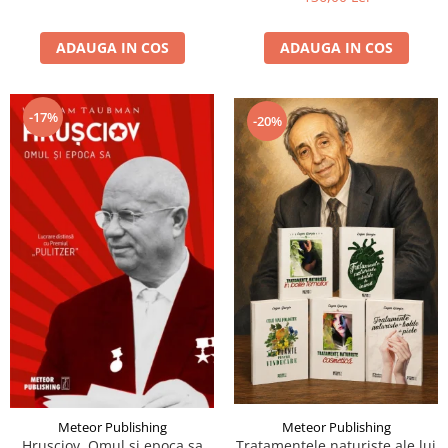
ADAUGA IN COS
ADAUGA IN COS
-17%
-20%
Meteor Publishing
Meteor Publishing
Hrusciov. Omul si epoca sa
Tratamentele naturiste ale lui