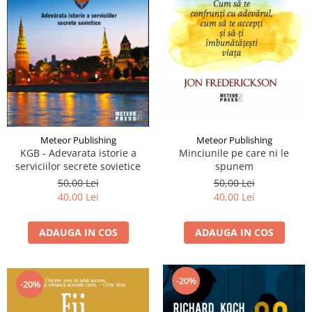
Meteor Publishing
Meteor Publishing
KGB - Adevarata istorie a
Minciunile pe care ni le
serviciilor secrete sovietice
spunem
50,00 Lei
50,00 Lei
40,00 Lei
40,00 Lei
ADAUGA IN COS
ADAUGA IN COS
-20%
-20%