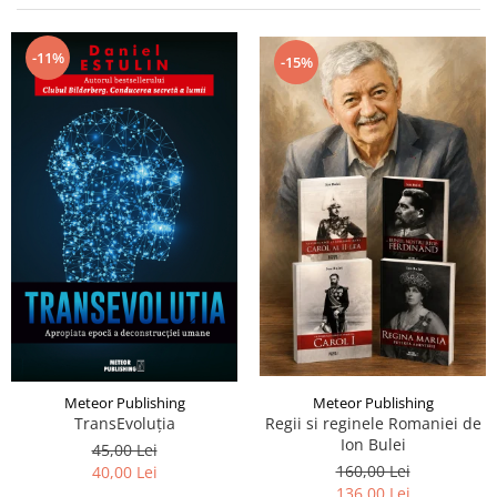
Istorie și Conspirații
Manuale și Dicționare
-11%
-15%
Medicină și Sănătate
Practic. Casă și Grădina
Psihologie
Religie
Spiritualitate
Știință și Tehnologie
Științe Politice
Științe Sociale si Umaniste
Meteor Publishing
Meteor Publishing
TransEvoluția
Regii si reginele Romaniei de
Ion Bulei
45,00 Lei
160,00 Lei
40,00 Lei
136,00 Lei