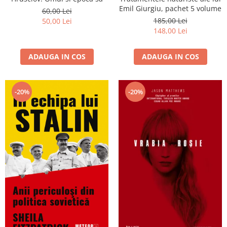
Emil Giurgiu, pachet 5 volume
60,00 Lei
185,00 Lei
50,00 Lei
148,00 Lei
ADAUGA IN COS
ADAUGA IN COS
-20%
-20%