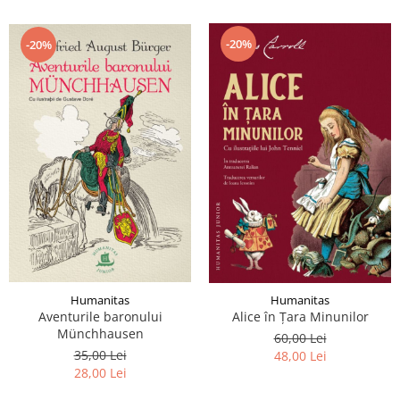
-20%
-20%
Humanitas
Humanitas
Aventurile baronului
Alice în Ţara Minunilor
Münchhausen
60,00 Lei
35,00 Lei
48,00 Lei
28,00 Lei