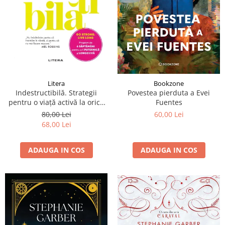
Litera
Bookzone
Indestructibilă. Strategii
Povestea pierduta a Evei
pentru o viață activă la orice
Fuentes
vârstă
80,00 Lei
60,00 Lei
68,00 Lei
ADAUGA IN COS
ADAUGA IN COS