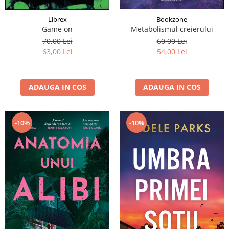
Librex
Bookzone
Game on
Metabolismul creierului
70,00 Lei
60,00 Lei
63,00 Lei
54,00 Lei
ADAUGA IN COS
ADAUGA IN COS
-10%
-10%