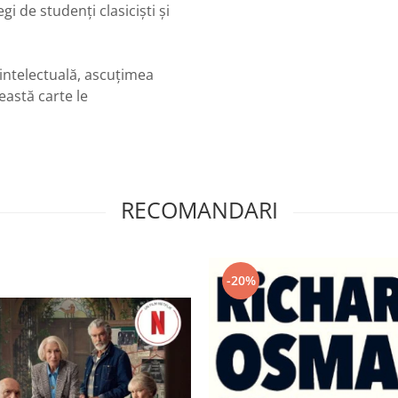
i de studenți clasiciști și
intelectuală, ascuțimea
ceastă carte le
RECOMANDARI
-20%