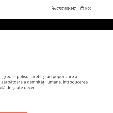
0737 989 347
0,00
ul grec — polisul, areté și un popor care a
o sărbătoare a demnității umane. Introducerea
bilă de șapte decenii.