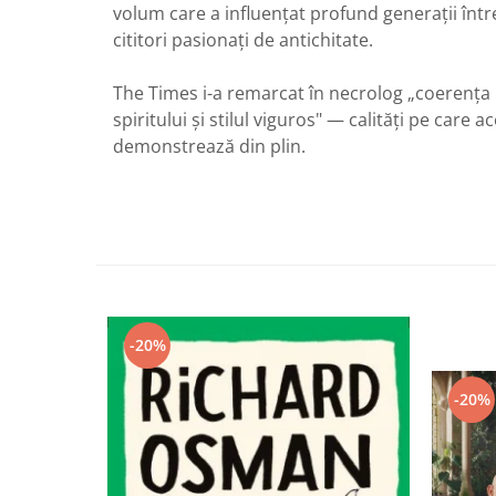
volum care a influențat profund generații întreg
cititori pasionați de antichitate.
The Times i-a remarcat în necrolog „coerența 
spiritului și stilul viguros" — calități pe care a
demonstrează din plin.
-20%
-20%