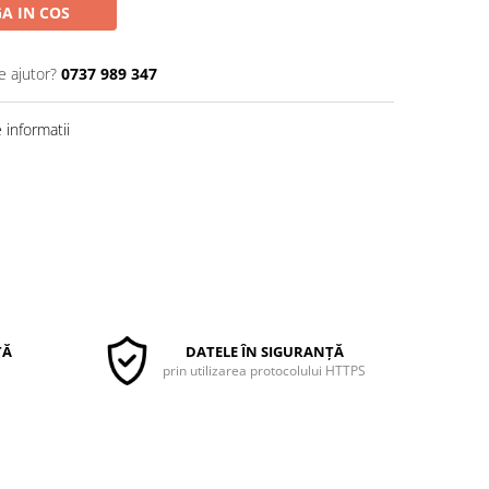
A IN COS
e ajutor?
0737 989 347
informatii
TĂ
DATELE ÎN SIGURANȚĂ
prin utilizarea protocolului HTTPS