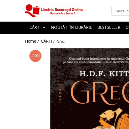
CĂRȚI
CĂRȚI
NOUTĂȚI ÎN LIBRĂRIE
BESTSELLER
O
Artă și Enciclopedii
Beletristică
Home /
CĂRȚI /
Grecii
Business și Economie
-20%
Cărți pentru copii
Cărți pentru tineri
Creșterea copilului
Dezvoltare Personală
Diete și Fitness
Familie și Cuplu
Hobby și Divertisment
Istorie și Civilizații