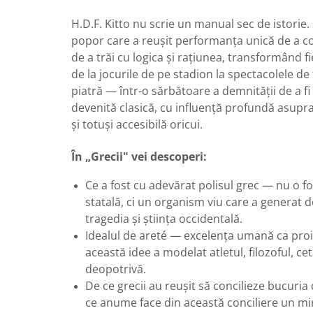
H.D.F. Kitto nu scrie un manual sec de istorie.
popor care a reușit performanța unică de a c
de a trăi cu logica și rațiunea, transformând fi
de la jocurile de pe stadion la spectacolele de
piatră — într-o sărbătoare a demnității de a fi
devenită clasică, cu influență profundă asupra 
și totuși accesibilă oricui.
În „Grecii" vei descoperi:
Ce a fost cu adevărat polisul grec — nu o 
statală, ci un organism viu care a generat d
tragedia și știința occidentală.
Idealul de areté — excelența umană ca proi
această idee a modelat atletul, filozoful, cet
deopotrivă.
De ce grecii au reușit să concilieze bucuria 
ce anume face din această conciliere un mir