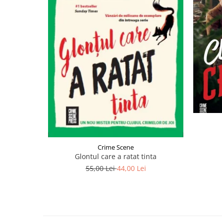
Crime Scene
Glontul care a ratat tinta
55,00 Lei
44,00 Lei