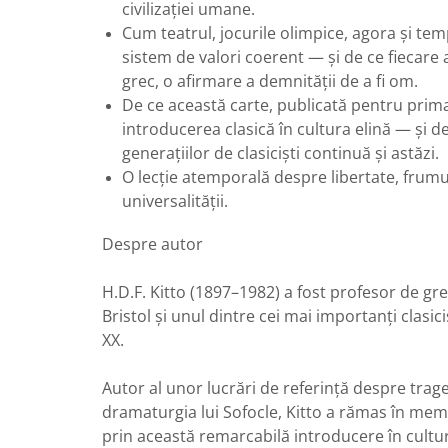
civilizației umane.
Cum teatrul, jocurile olimpice, agora și t
sistem de valori coerent — și de ce fiecare 
grec, o afirmare a demnității de a fi om.
De ce această carte, publicată pentru prim
introducerea clasică în cultura elină — și d
generațiilor de clasiciști continuă și astăzi.
O lecție atemporală despre libertate, frumu
universalității.
Despre autor
H.D.F. Kitto (1897–1982) a fost profesor de gre
Bristol și unul dintre cei mai importanți clasiciș
XX.
Autor al unor lucrări de referință despre trag
dramaturgia lui Sofocle, Kitto a rămas în mem
prin această remarcabilă introducere în cultu