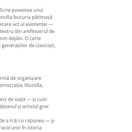
 Scrie povestea unui
oncilia bucuria pătimașă
ecare act al existenței —
 teatru din amfiteatrul de
 om deplin. O carte
generațiilor de clasiciști,
formă de organizare
emocrația, filozofia,
ect de viață — și cum
ățeanul și artistul grec
de a trăi cu rațiunea — și
acol unic în istoria