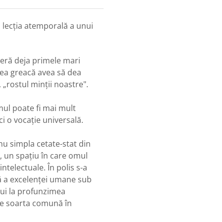
și lecția atemporală a unui
iseră deja primele mari
mea greacă avea să dea
 „rostul minții noastre".
omul poate fi mai mult
ci o vocație universală.
nu simpla cetate-stat din
ă, un spațiu în care omul
intelectuale. În polis s-a
tă a excelenței umane sub
ului la profunzimea
ate soarta comună în