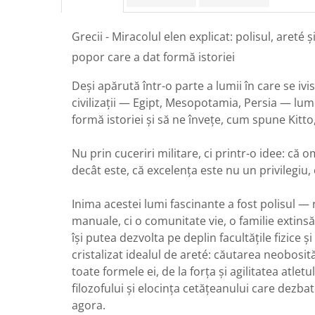
Grecii - Miracolul elen explicat: polisul, areté 
popor care a dat formă istoriei
Deși apărută într-o parte a lumii în care se iv
civilizații — Egipt, Mesopotamia, Persia — lu
formă istoriei și să ne învețe, cum spune Kitto,
Nu prin cuceriri militare, ci printr-o idee: că 
decât este, că excelența este nu un privilegiu, 
Inima acestei lumi fascinante a fost polisul — 
manuale, ci o comunitate vie, o familie extins
își putea dezvolta pe deplin facultățile fizice și 
cristalizat idealul de areté: căutarea neobosi
toate formele ei, de la forța și agilitatea atlet
filozofului și elocința cetățeanului care dezb
agora.