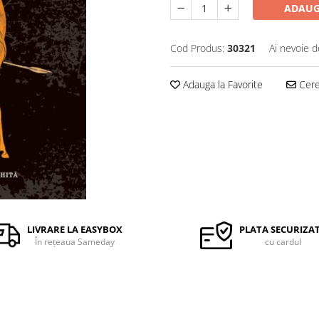
ADAUG
Cod Produs:
30321
Ai nevoie d
Adauga la Favorite
Cere 
LIVRARE LA EASYBOX
PLATA SECURIZA
În rețeaua Sameday
cu cardul