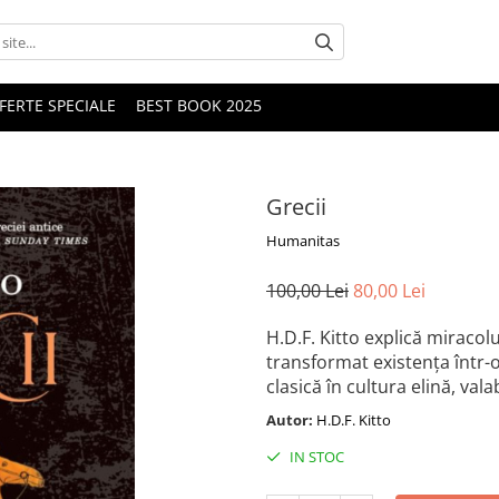
FERTE SPECIALE
BEST BOOK 2025
Grecii
Humanitas
100,00 Lei
80,00 Lei
H.D.F. Kitto explică miracol
transformat existența într-
clasică în cultura elină, vala
Autor:
H.D.F. Kitto
IN STOC