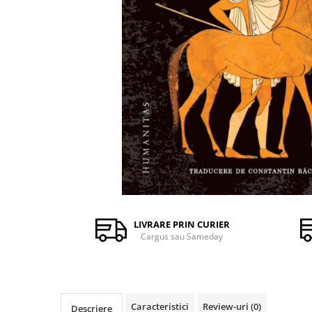
Istorie și Conspirații
Manuale și Dicționare
Medicină și Sănătate
Practic. Casă și Grădina
Psihologie
Religie
Spiritualitate
Știință și Tehnologie
Științe Politice
Științe Sociale si Umaniste
LIVRARE PRIN CURIER
Cargus sau Sameday
Caracteristici
Review-uri
(0)
Descriere