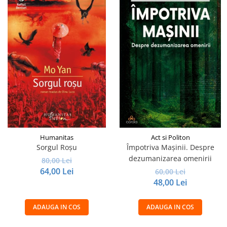
Humanitas
Act si Politon
Sorgul Roșu
Împotriva Mașinii. Despre
dezumanizarea omenirii
80,00 Lei
64,00 Lei
60,00 Lei
48,00 Lei
ADAUGA IN COS
ADAUGA IN COS