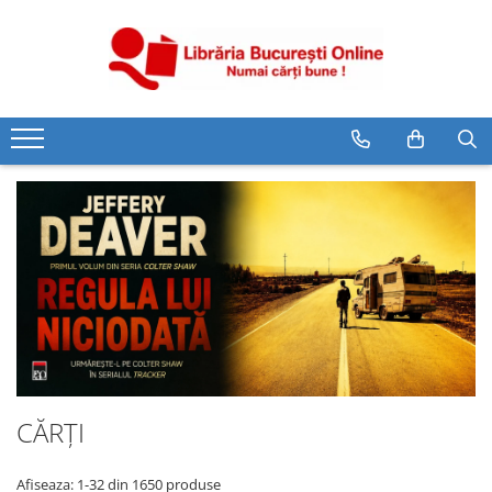
CĂRȚI
Artă și Enciclopedii
Beletristică
Business și Economie
Cărți pentru copii
Cărți pentru tineri
Creșterea copilului
Dezvoltare Personală
Diete și Fitness
Familie și Cuplu
CĂRȚI
Hobby și Divertisment
Istorie și Civilizații
Afiseaza:
1-
32
din
1650
produse