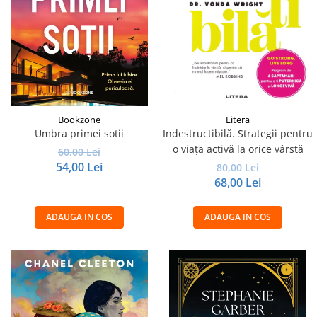
Bookzone
Litera
Umbra primei sotii
Indestructibilă. Strategii pentru
o viață activă la orice vârstă
60,00 Lei
54,00 Lei
80,00 Lei
68,00 Lei
ADAUGA IN COS
ADAUGA IN COS