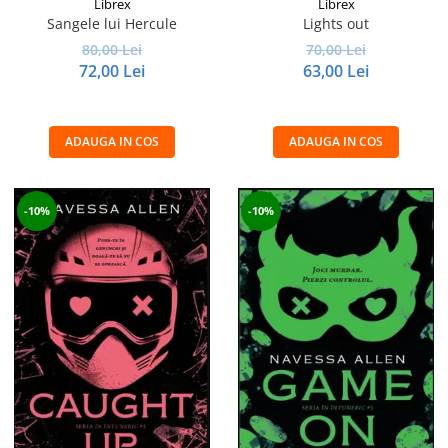
Librex
Librex
Sangele lui Hercule
Lights out
80,00 Lei
70,00 Lei
72,00 Lei
63,00 Lei
ADAUGA IN COS
ADAUGA IN COS
-10%
-10%