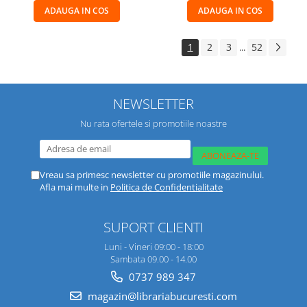
ADAUGA IN COS
ADAUGA IN COS
1
2
3
52
...
NEWSLETTER
Nu rata ofertele si promotiile noastre
Vreau sa primesc newsletter cu promotiile magazinului.
Afla mai multe in
Politica de Confidentialitate
SUPORT CLIENTI
Luni - Vineri 09:00 - 18:00
Sambata 09.00 - 14.00
0737 989 347
magazin@librariabucuresti.com