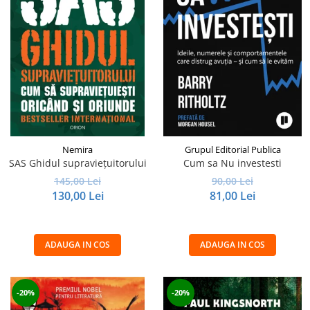
Nemira
Grupul Editorial Publica
SAS Ghidul supraviețuitorului
Cum sa Nu investesti
145,00 Lei
90,00 Lei
130,00 Lei
81,00 Lei
ADAUGA IN COS
ADAUGA IN COS
-20%
-20%