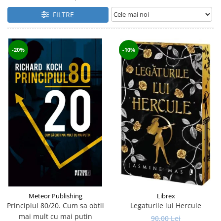
Istorie și Conspirații
FILTRE
Manuale și Dicționare
Medicină și Sănătate
Practic. Casă și Grădina
-20%
-10%
Psihologie
Religie
Spiritualitate
Știință și Tehnologie
Științe Politice
Științe Sociale si Umaniste
Meteor Publishing
Librex
Principiul 80/20. Cum sa obtii
Legaturile lui Hercule
mai mult cu mai putin
90,00 Lei