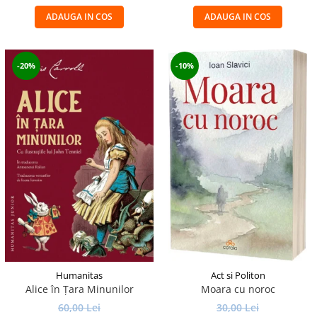
ADAUGA IN COS
ADAUGA IN COS
-20%
-10%
Humanitas
Act si Politon
Alice în Ţara Minunilor
Moara cu noroc
60,00 Lei
30,00 Lei