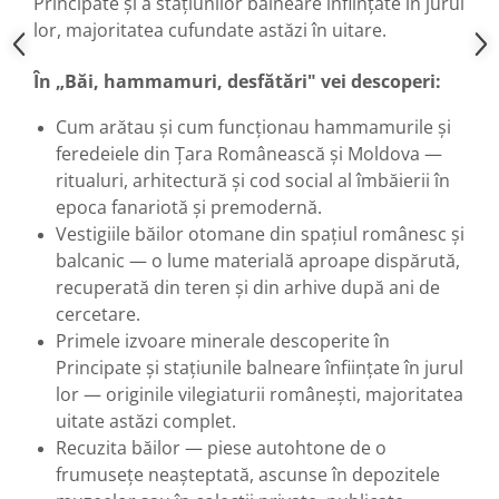
Principate și a stațiunilor balneare înființate în jurul
lor, majoritatea cufundate astăzi în uitare.
În „Băi, hammamuri, desfătări" vei descoperi:
Cum arătau și cum funcționau hammamurile și
feredeiele din Țara Românească și Moldova —
ritualuri, arhitectură și cod social al îmbăierii în
epoca fanariotă și premodernă.
Vestigiile băilor otomane din spațiul românesc și
balcanic — o lume materială aproape dispărută,
recuperată din teren și din arhive după ani de
cercetare.
Primele izvoare minerale descoperite în
Principate și stațiunile balneare înființate în jurul
lor — originile vilegiaturii românești, majoritatea
uitate astăzi complet.
Recuzita băilor — piese autohtone de o
frumusețe neașteptată, ascunse în depozitele