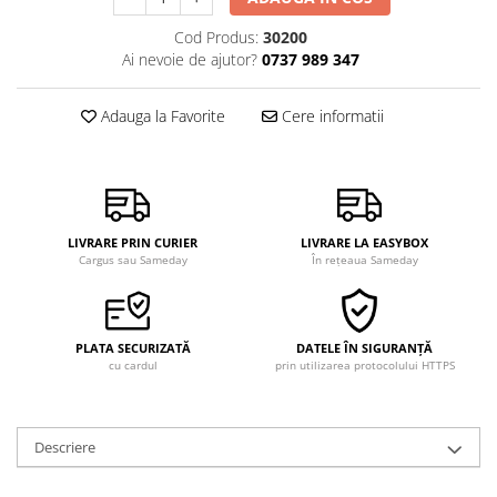
Cod Produs:
30200
Ai nevoie de ajutor?
0737 989 347
Adauga la Favorite
Cere informatii
LIVRARE PRIN CURIER
LIVRARE LA EASYBOX
Cargus sau Sameday
În rețeaua Sameday
PLATA SECURIZATĂ
DATELE ÎN SIGURANȚĂ
cu cardul
prin utilizarea protocolului HTTPS
Descriere