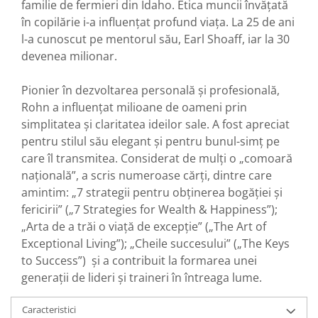
familie de fermieri din Idaho. Etica muncii învățată
în copilărie i-a influențat profund viața. La 25 de ani
l-a cunoscut pe mentorul său, Earl Shoaff, iar la 30
devenea milionar.
Pionier în dezvoltarea personală și profesională,
Rohn a influențat milioane de oameni prin
simplitatea și claritatea ideilor sale. A fost apreciat
pentru stilul său elegant și pentru bunul-simț pe
care îl transmitea. Considerat de mulți o „comoară
națională”, a scris numeroase cărți, dintre care
amintim: „7 strategii pentru obținerea bogăției și
fericirii” („7 Strategies for Wealth & Happiness”);
„Arta de a trăi o viață de excepție” („The Art of
Exceptional Living”); „Cheile succesului” („The Keys
to Success”) și a contribuit la formarea unei
generații de lideri și traineri în întreaga lume.
Caracteristici