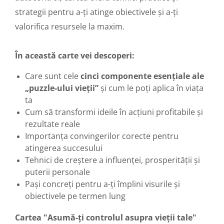
strategii pentru a-ți atinge obiectivele și a-ți
valorifica resursele la maxim.
În această carte vei descoperi:
Care sunt cele
cinci componente esențiale ale
„puzzle-ului vieții”
și cum le poți aplica în viața
ta
Cum să transformi ideile în acțiuni profitabile și
rezultate reale
Importanța convingerilor corecte pentru
atingerea succesului
Tehnici de creștere a influenței, prosperității și
puterii personale
Pași concreți pentru a-ți împlini visurile și
obiectivele pe termen lung
Cartea "Asumă-ți controlul asupra vieții tale"