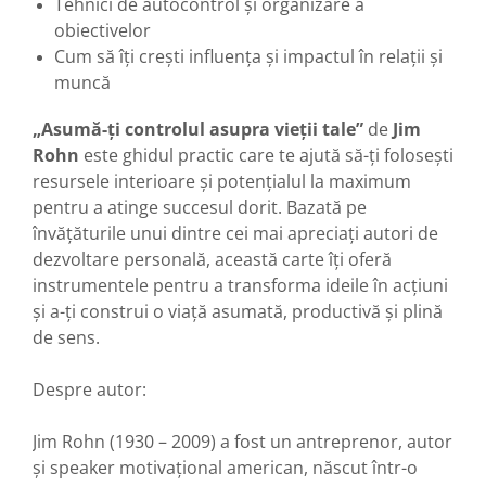
Tehnici de autocontrol și organizare a
obiectivelor
Cum să îți crești influența și impactul în relații și
muncă
„Asumă-ți controlul asupra vieții tale”
de
Jim
Rohn
este ghidul practic care te ajută să-ți folosești
resursele interioare și potențialul la maximum
pentru a atinge succesul dorit. Bazată pe
învățăturile unui dintre cei mai apreciați autori de
dezvoltare personală, această carte îți oferă
instrumentele pentru a transforma ideile în acțiuni
și a-ți construi o viață asumată, productivă și plină
de sens.
Despre autor:
Jim Rohn (1930 – 2009) a fost un antreprenor, autor
și speaker motivațional american, născut într-o