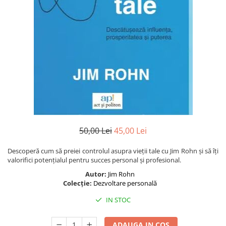
Istorie și Conspirații
Manuale și Dicționare
Medicină și Sănătate
Practic. Casă și Grădina
Psihologie
Religie
Spiritualitate
Știință și Tehnologie
Științe Politice
50,00 Lei
45,00 Lei
Științe Sociale si Umaniste
Descoperă cum să preiei controlul asupra vieții tale cu Jim Rohn și să îți
valorifici potențialul pentru succes personal și profesional.
Autor:
Jim Rohn
Colecție:
Dezvoltare personală
IN STOC
ADAUGA IN COS