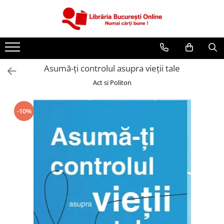
CĂRȚI
Artă și Enciclopedii
Asumă-ți controlul asupra vieții tale
Beletristică
Act si Politon
Business și Economie
Cărți pentru copii
-10%
Cărți pentru tineri
Creșterea copilului
Dezvoltare Personală
Diete și Fitness
Familie și Cuplu
Hobby și Divertisment
Istorie și Civilizații