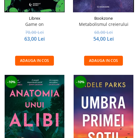
Librex
Bookzone
Game on
Metabolismul creierului
70,00 Lei
60,00 Lei
63,00 Lei
54,00 Lei
ADAUGA IN COS
ADAUGA IN COS
-10%
-10%