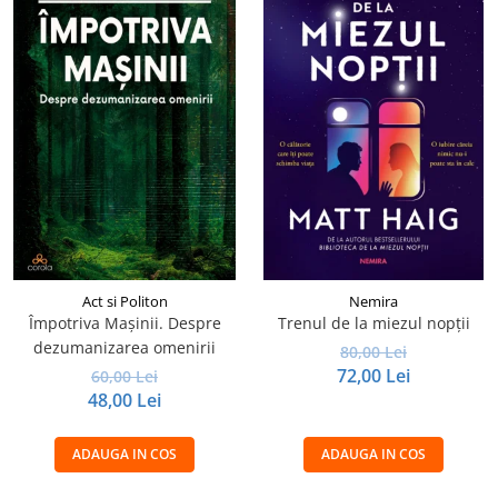
Act si Politon
Nemira
Împotriva Mașinii. Despre
Trenul de la miezul nopții
dezumanizarea omenirii
80,00 Lei
72,00 Lei
60,00 Lei
48,00 Lei
ADAUGA IN COS
ADAUGA IN COS