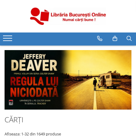
CĂRȚI
Artă și Enciclopedii
Beletristică
Business și Economie
Cărți pentru copii
Cărți pentru tineri
Creșterea copilului
Dezvoltare Personală
Diete și Fitness
Familie și Cuplu
CĂRȚI
Hobby și Divertisment
Istorie și Civilizații
Afiseaza:
1-
32
din
1649
produse