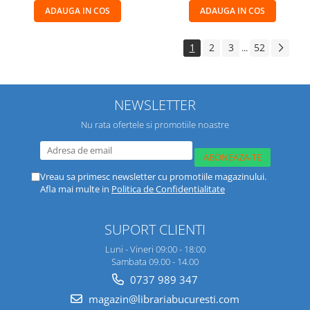
ADAUGA IN COS
ADAUGA IN COS
1
2
3
52
...
NEWSLETTER
Nu rata ofertele si promotiile noastre
Vreau sa primesc newsletter cu promotiile magazinului.
Afla mai multe in
Politica de Confidentialitate
SUPORT CLIENTI
Luni - Vineri 09:00 - 18:00
Sambata 09.00 - 14.00
0737 989 347
magazin@librariabucuresti.com