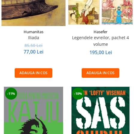
Hasefer
Humanitas
Legendele evreilor, pachet 4
Iliada
volume
85,50 Lei
77,00 Lei
195,00 Lei
ADAUGA IN COS
ADAUGA IN COS
-11%
-10%