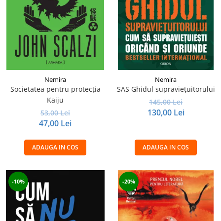
Nemira
Nemira
Societatea pentru protecția
SAS Ghidul supraviețuitorului
Kaiju
145,00 Lei
130,00 Lei
53,00 Lei
47,00 Lei
ADAUGA IN COS
ADAUGA IN COS
-10%
-20%