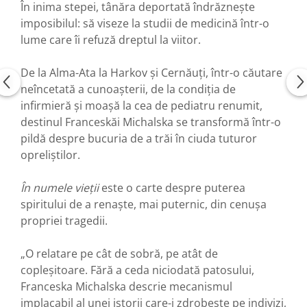
În inima stepei, tânăra deportată îndrăznește
imposibilul: să viseze la studii de medicină într-o
lume care îi refuză dreptul la viitor.
De la Alma-Ata la Harkov și Cernăuți, într-o căutare
neîncetată a cunoașterii, de la condiția de
infirmieră și moașă la cea de pediatru renumit,
destinul Franceskăi Michalska se transformă într-o
pildă despre bucuria de a trăi în ciuda tuturor
opreliștilor.
În numele vieții
este o carte despre puterea
spiritului de a renaște, mai puternic, din cenușa
propriei tragedii.
„O relatare pe cât de sobră, pe atât de
copleșitoare. Fără a ceda niciodată patosului,
Franceska Michalska descrie mecanismul
implacabil al unei istorii care-i zdrobește pe indivizi,