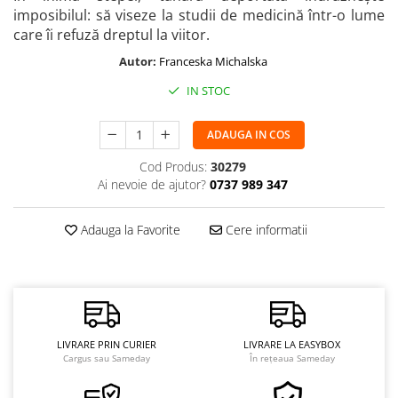
imposibilul: să viseze la studii de medicină într-o lume
care îi refuză dreptul la viitor.
Autor:
Franceska Michalska
IN STOC
ADAUGA IN COS
Cod Produs:
30279
Ai nevoie de ajutor?
0737 989 347
Adauga la Favorite
Cere informatii
LIVRARE PRIN CURIER
LIVRARE LA EASYBOX
Cargus sau Sameday
În rețeaua Sameday