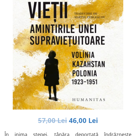
Istorie și Conspirații
Manuale și Dicționare
Medicină și Sănătate
Practic. Casă și Grădina
Psihologie
Religie
Spiritualitate
Știință și Tehnologie
Științe Politice
Științe Sociale si Umaniste
57,00 Lei
46,00 Lei
În inima stepei, tânăra deportată îndrăznește