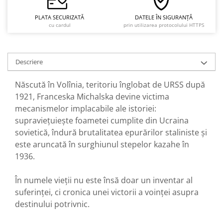
PLATA SECURIZATĂ
DATELE ÎN SIGURANȚĂ
cu cardul
prin utilizarea protocolului HTTPS
Descriere
Născută în Volînia, teritoriu înglobat de URSS după
1921, Franceska Michalska devine victima
mecanismelor implacabile ale istoriei:
supraviețuiește foametei cumplite din Ucraina
sovietică, îndură brutalitatea epurărilor staliniste și
este aruncată în surghiunul stepelor kazahe în
1936.
În numele vieții nu este însă doar un inventar al
suferinței, ci cronica unei victorii a voinței asupra
destinului potrivnic.