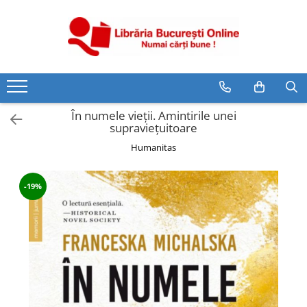
CĂRȚI
Artă și Enciclopedii
Beletristică
În numele vieții. Amintirile unei
Business și Economie
supraviețuitoare
Cărți pentru copii
Humanitas
Cărți pentru tineri
Creșterea copilului
-19%
Dezvoltare Personală
Diete și Fitness
Familie și Cuplu
Hobby și Divertisment
Istorie și Civilizații