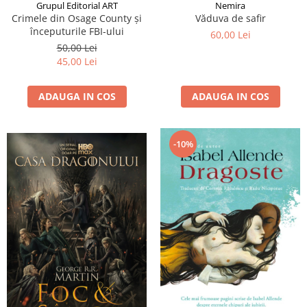
Grupul Editorial ART
Nemira
Crimele din Osage County și
Văduva de safir
începuturile FBI-ului
60,00 Lei
50,00 Lei
45,00 Lei
ADAUGA IN COS
ADAUGA IN COS
-10%