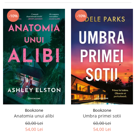
Istorie și Conspirații
Manuale și Dicționare
-10%
-10%
Medicină și Sănătate
Practic. Casă și Grădina
Psihologie
Religie
Spiritualitate
Știință și Tehnologie
Științe Politice
Științe Sociale si Umaniste
Bookzone
Bookzone
Anatomia unui alibi
Umbra primei sotii
60,00 Lei
60,00 Lei
54,00 Lei
54,00 Lei