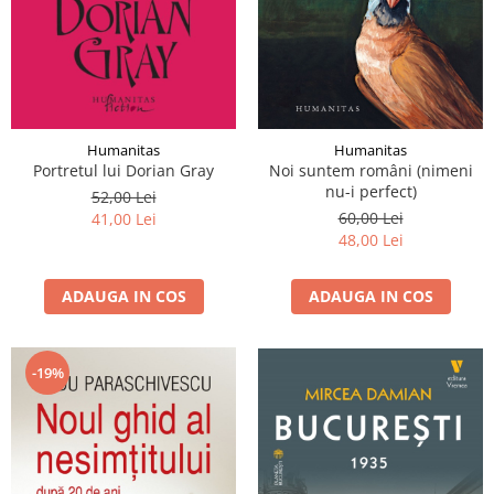
Humanitas
Humanitas
Portretul lui Dorian Gray
Noi suntem români (nimeni
nu-i perfect)
52,00 Lei
60,00 Lei
41,00 Lei
48,00 Lei
ADAUGA IN COS
ADAUGA IN COS
-19%