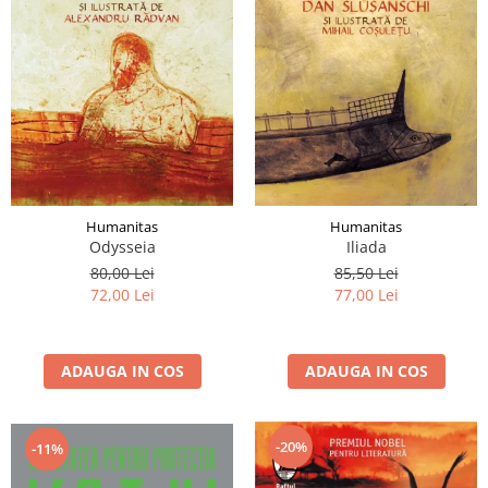
Humanitas
Humanitas
Odysseia
Iliada
80,00 Lei
85,50 Lei
72,00 Lei
77,00 Lei
ADAUGA IN COS
ADAUGA IN COS
-20%
-11%