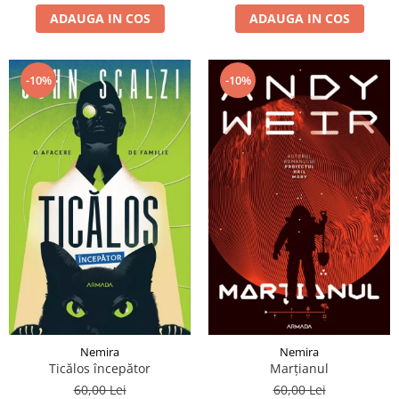
ADAUGA IN COS
ADAUGA IN COS
-10%
-10%
Nemira
Nemira
Ticălos începător
Marțianul
60,00 Lei
60,00 Lei