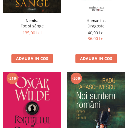
Nemira
Humanitas
Foc și sânge
Dragoste
135,00 Lei
40,00 Lei
36,00 Lei
ADAUGA IN COS
ADAUGA IN COS
-21%
-20%