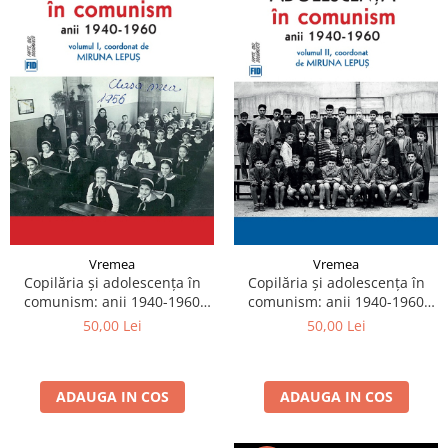
Vremea
Vremea
Copilăria și adolescența în
Copilăria și adolescența în
comunism: anii 1940-1960
comunism: anii 1940-1960
Vol.1
Vol.2
50,00 Lei
50,00 Lei
ADAUGA IN COS
ADAUGA IN COS