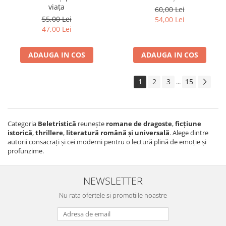
viața
60,00 Lei
55,00 Lei
54,00 Lei
47,00 Lei
ADAUGA IN COS
ADAUGA IN COS
1
2
3
15
...
Categoria
Beletristică
reunește
romane de dragoste
,
ficțiune
istorică
,
thrillere
,
literatură română și universală
. Alege dintre
autorii consacrați și cei moderni pentru o lectură plină de emoție și
profunzime.
NEWSLETTER
Nu rata ofertele si promotiile noastre