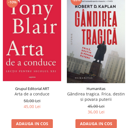
-10%
Grupul Editorial ART
Humanitas
Arta de a conduce
Gândirea tragica. Frica, destin
si povara puterii
50,00 Lei
45,00 Lei
45,00 Lei
36,00 Lei
ADAUGA IN COS
ADAUGA IN COS