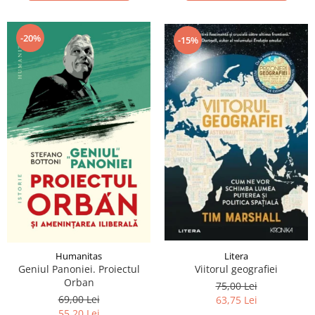
-20%
-15%
Litera
Humanitas
Viitorul geografiei
Geniul Panoniei. Proiectul
Orban
75,00 Lei
69,00 Lei
63,75 Lei
55,20 Lei