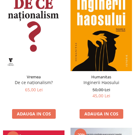
Vremea
Humanitas
De ce naționalism?
Inginerii Haosului
65,00 Lei
50,00 Lei
45,00 Lei
ADAUGA IN COS
ADAUGA IN COS
-20%