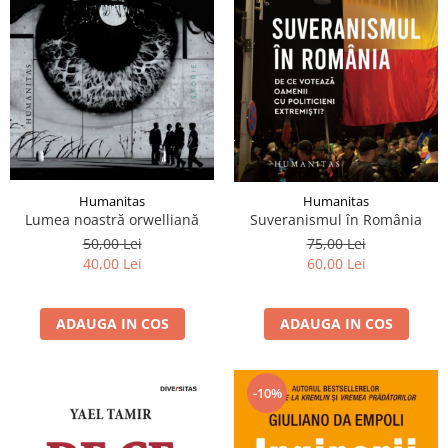
Humanitas
Humanitas
Lumea noastră orwelliană
Suveranismul în România
50,00 Lei
75,00 Lei
40,00 Lei
60,00 Lei
ADAUGA IN COS
ADAUGA IN COS
-10%