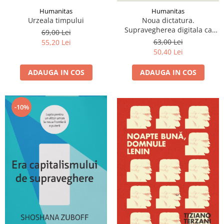
Humanitas
Humanitas
Urzeala timpului
Noua dictatura.
Supravegherea digitala ca
69,00 Lei
politica de stat în China
63,00 Lei
55,20 Lei
50,40 Lei
ADAUGA IN COS
ADAUGA IN COS
-10%