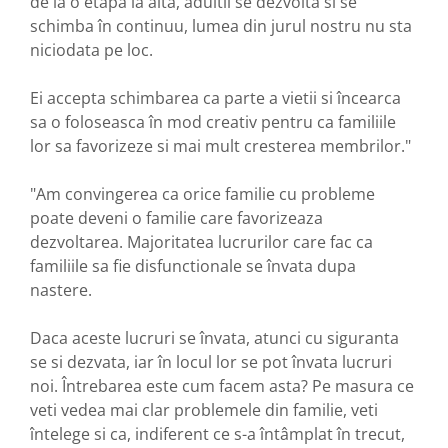
de la o etapa la alta, adultii se dezvolta si se
schimba în continuu, lumea din jurul nostru nu sta
niciodata pe loc.
Ei accepta schimbarea ca parte a vietii si încearca
sa o foloseasca în mod creativ pentru ca familiile
lor sa favorizeze si mai mult cresterea membrilor."
"Am convingerea ca orice familie cu probleme
poate deveni o familie care favorizeaza
dezvoltarea. Majoritatea lucrurilor care fac ca
familiile sa fie disfunctionale se învata dupa
nastere.
Daca aceste lucruri se învata, atunci cu siguranta
se si dezvata, iar în locul lor se pot învata lucruri
noi. Întrebarea este cum facem asta? Pe masura ce
veti vedea mai clar problemele din familie, veti
întelege si ca, indiferent ce s-a întâmplat în trecut,