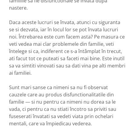
familiile sa fie disfunctionale se învata dupa
nastere.
Daca aceste lucruri se învata, atunci cu siguranta
se si dezvata, iar în locul lor se pot învata lucruri
noi. Întrebarea este cum facem asta? Pe masura ce
veti vedea mai clar problemele din familie, veti
întelege si ca, indiferent ce s-a întâmplat în trecut,
ati facut tot ce puteati sa faceti mai bine. Este inutil
sa va simtiti vinovati sau sa dati vina pe alti membri
ai familiei.
Sunt mari sanse ca nimeni sa nu fi observat
cauzele care au produs disfunctionalitatile din
familie — si nu pentru ca nimeni nu dorea sa le
vada, ci pentru ca nu stiati încotro sa priviti sau
fuseserati învatati sa vedeti viata prin ochelari
mentali, care va împiedicau vederea.