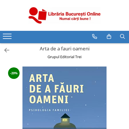
CĂRȚI
Artă și Enciclopedii
Beletristică
Arta de a fauri oameni
Business și Economie
Grupul Editorial Trei
Cărți pentru copii
Cărți pentru tineri
-20%
Creșterea copilului
Dezvoltare Personală
Diete și Fitness
Familie și Cuplu
Hobby și Divertisment
Istorie și Civilizații