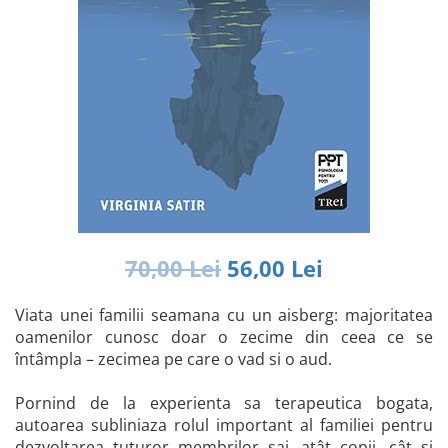
Istorie și Conspirații
Manuale și Dicționare
Medicină și Sănătate
Practic. Casă și Grădina
Psihologie
Religie
Spiritualitate
Știință și Tehnologie
Științe Politice
70,00 Lei
56,00 Lei
Științe Sociale si Umaniste
Viata unei familii seamana cu un aisberg: majoritatea
oamenilor cunosc doar o zecime din ceea ce se
întâmpla – zecimea pe care o vad si o aud.
Pornind de la experienta sa terapeutica bogata,
autoarea subliniaza rolul important al familiei pentru
dezvoltarea tuturor membrilor sai, atât copii, cât si