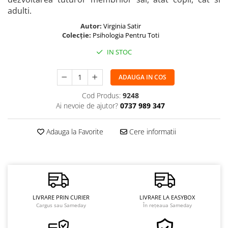
adulti.
Autor:
Virginia Satir
Colecție:
Psihologia Pentru Toti
IN STOC
ADAUGA IN COS
Cod Produs:
9248
Ai nevoie de ajutor?
0737 989 347
Adauga la Favorite
Cere informatii
LIVRARE PRIN CURIER
LIVRARE LA EASYBOX
Cargus sau Sameday
În rețeaua Sameday