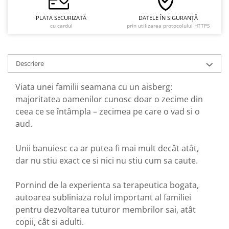
PLATA SECURIZATĂ
DATELE ÎN SIGURANȚĂ
cu cardul
prin utilizarea protocolului HTTPS
Descriere
Viata unei familii seamana cu un aisberg:
majoritatea oamenilor cunosc doar o zecime din
ceea ce se întâmpla – zecimea pe care o vad si o
aud.
Unii banuiesc ca ar putea fi mai mult decât atât,
dar nu stiu exact ce si nici nu stiu cum sa caute.
Pornind de la experienta sa terapeutica bogata,
autoarea subliniaza rolul important al familiei
pentru dezvoltarea tuturor membrilor sai, atât
copii, cât si adulti.