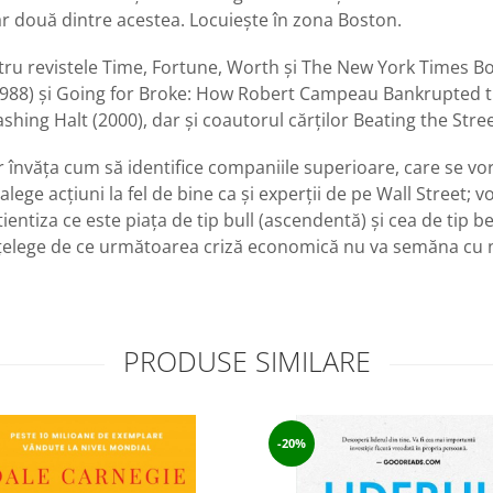
doar două dintre acestea. Locuiește în zona Boston.
entru revistele Time, Fortune, Worth și The New York Times Bo
988) și Going for Broke: How Robert Campeau Bankrupted the
ing Halt (2000), dar și coautorul cărților Beating the Stree
 vor învăța cum să identifice companiile superioare, care se 
lege acțiuni la fel de bine ca și experții de pe Wall Street;
ientiza ce este piața de tip bull (ascendentă) și cea de tip b
 înțelege de ce următoarea criză economică nu va semăna cu
PRODUSE SIMILARE
-20%