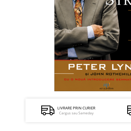
Istorie și Conspirații
Manuale și Dicționare
Medicină și Sănătate
Practic. Casă și Grădina
Psihologie
Religie
Spiritualitate
Știință și Tehnologie
Științe Politice
Științe Sociale si Umaniste
LIVRARE PRIN CURIER
Cargus sau Sameday