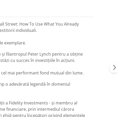
 Wall Street: How To Use What You Already
itorii individuali.
n de exemplare.
 și filantropul Peter Lynch pentru a obține
ăzi cu succes în investițiile în acțiuni.
0 în cel mai performant fond mutual din lume.
imp o adevărată legendă în domeniul
ii a Fidelity Investments - și membru al
eme financiare, prin intermediul cărora
un ghid pentru începători privind elementele