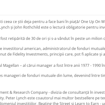
ti ceea ce știi deja pentru a face bani în piață/ One Up On
h și John Rothchild este o lectură obligatorie pentru invest
a fost retipărită de 30 de ori și s-a vândut în peste un milio
 de investitorul american, administratorul de fonduri mutuale
 de Fidelity Investments, principii care, pot fi aplicate și ast
dul Magellan – al cărui manager a fost între anii 1977 - 199
cces manageri de fonduri mutuale din lume, devenind între t
ment & Research Company - divizia de consultanță în investiț
elity. Peter Lynch este coautorul mai multor bestsellere pe t
omeniul investițiilor. Beating the Street și Learn to Earn - 