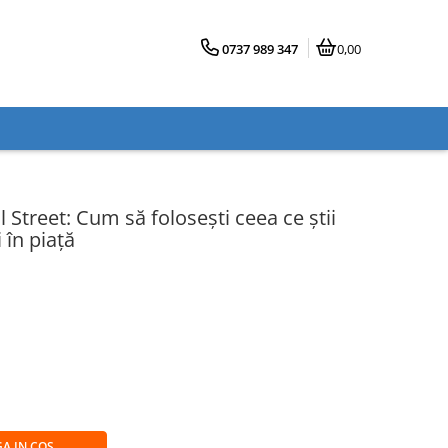
0737 989 347
0,00
 Street: Cum să folosești ceea ce știi
 în piață
A IN COS