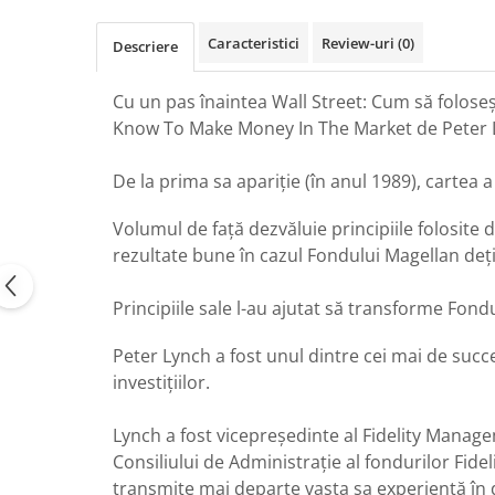
Caracteristici
Review-uri
(0)
Descriere
Cu un pas înaintea Wall Street: Cum să foloseș
Know To Make Money In The Market de Peter Lync
De la prima sa apariție (în anul 1989), cartea 
Volumul de față dezvăluie principiile folosite
rezultate bune în cazul Fondului Magellan deținut
Principiile sale l-au ajutat să transforme Fon
Peter Lynch a fost unul dintre cei mai de su
investițiilor.
Lynch a fost vicepreședinte al Fidelity Manage
Consiliului de Administrație al fondurilor Fid
transmite mai departe vasta sa experiență în d