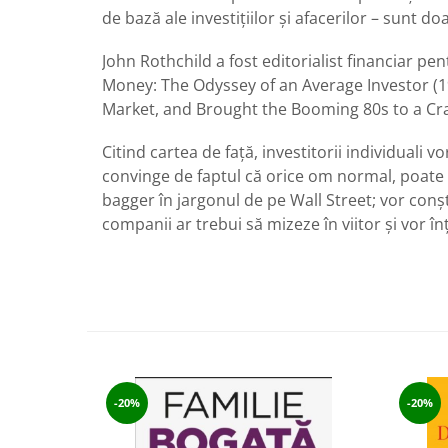
de bază ale investițiilor și afacerilor – sunt 
John Rothchild a fost editorialist financiar p
Money: The Odyssey of an Average Investor (1
Market, and Brought the Booming 80s to a Crash
Citind cartea de față, investitorii individuali
convinge de faptul că orice om normal, poate a
bagger în jargonul de pe Wall Street; vor conșt
companii ar trebui să mizeze în viitor și vor
-20%
-20%