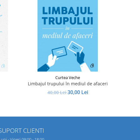
-20%
Curtea Veche
Limbajul trupului în mediul de afaceri
Antifragi
30,00 Lei
40,00 Lei
SUPORT CLIENTI
Luni - Vineri 09:00 - 18:00