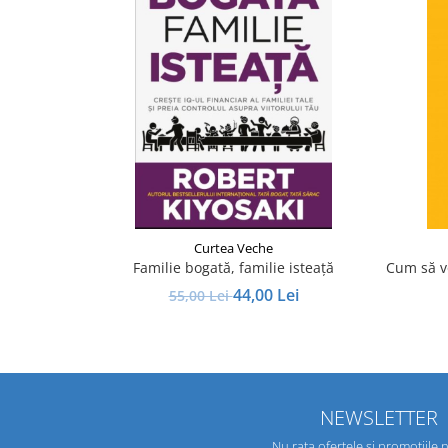
Curtea Veche
Familie bogată, familie isteață
Cum să vo
44,00 Lei
55,00 Lei
NEWSLETTER
Nu rata ofertele si promotiile 