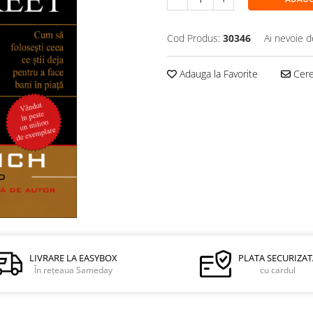
Cod Produs:
30346
Ai nevoie d
Adauga la Favorite
Cere 
LIVRARE LA EASYBOX
PLATA SECURIZAT
În rețeaua Sameday
cu cardul