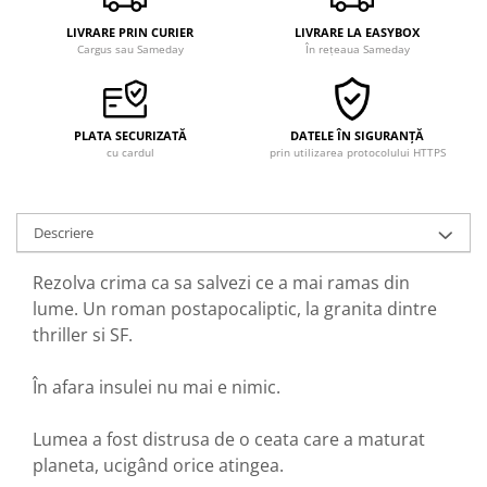
LIVRARE PRIN CURIER
LIVRARE LA EASYBOX
Cargus sau Sameday
În rețeaua Sameday
PLATA SECURIZATĂ
DATELE ÎN SIGURANȚĂ
cu cardul
prin utilizarea protocolului HTTPS
Descriere
Rezolva crima ca sa salvezi ce a mai ramas din
lume. Un roman postapocaliptic, la granita dintre
thriller si SF.
În afara insulei nu mai e nimic.
Lumea a fost distrusa de o ceata care a maturat
planeta, ucigând orice atingea.