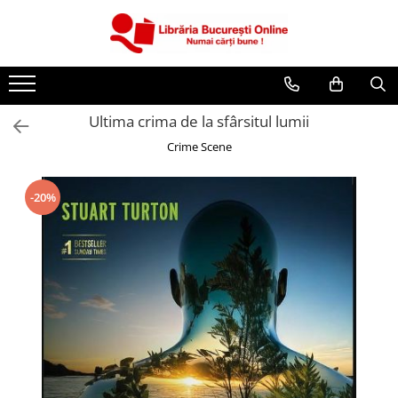
CĂRȚI
Artă și Enciclopedii
Ultima crima de la sfârsitul lumii
Beletristică
Crime Scene
Business și Economie
Cărți pentru copii
-20%
Cărți pentru tineri
Creșterea copilului
Dezvoltare Personală
Diete și Fitness
Familie și Cuplu
Hobby și Divertisment
Istorie și Civilizații