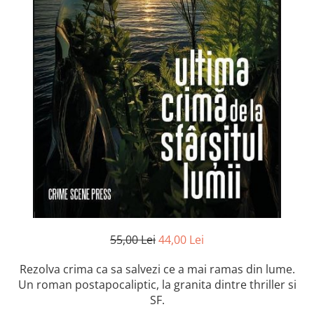
Istorie și Conspirații
Manuale și Dicționare
Medicină și Sănătate
Practic. Casă și Grădina
Psihologie
Religie
Spiritualitate
Știință și Tehnologie
Științe Politice
Științe Sociale si Umaniste
55,00 Lei
44,00 Lei
Rezolva crima ca sa salvezi ce a mai ramas din lume.
Un roman postapocaliptic, la granita dintre thriller si
SF.