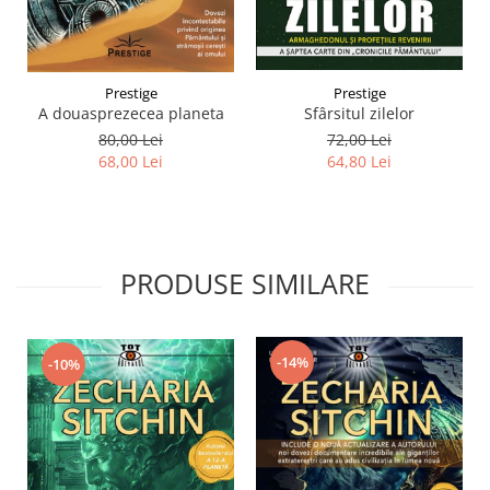
Prestige
Prestige
A douasprezecea planeta
Sfârsitul zilelor
80,00 Lei
72,00 Lei
68,00 Lei
64,80 Lei
PRODUSE SIMILARE
-14%
-10%