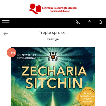
CĂRȚI
Artă și Enciclopedii
Trepte spre cer
Beletristică
Prestige
Business și Economie
Cărți pentru copii
-15%
Cărți pentru tineri
Creșterea copilului
Dezvoltare Personală
Diete și Fitness
Familie și Cuplu
Hobby și Divertisment
Istorie și Civilizații