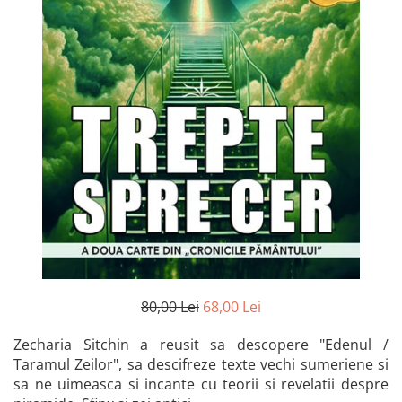
Istorie și Conspirații
Manuale și Dicționare
Medicină și Sănătate
Practic. Casă și Grădina
Psihologie
Religie
Spiritualitate
Știință și Tehnologie
Științe Politice
Științe Sociale si Umaniste
80,00 Lei
68,00 Lei
Zecharia Sitchin a reusit sa descopere "Edenul /
Taramul Zeilor", sa descifreze texte vechi sumeriene si
sa ne uimeasca si incante cu teorii si revelatii despre