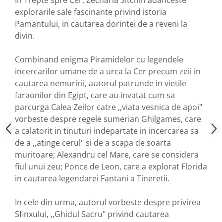
In Trepte spre Cer, Zecharia Sitchin adanceste
explorarile sale fascinante privind istoria
Pamantului, in cautarea dorintei de a reveni la
divin.
Combinand enigma Piramidelor cu legendele
incercarilor umane de a urca la Cer precum zeii in
cautarea nemuririi, autorul patrunde in vietile
faraonilor din Egipt, care au invatat cum sa
parcurga Calea Zeilor catre ,,viata vesnica de apoi"
vorbeste despre regele sumerian Ghilgames, care
a calatorit in tinuturi indepartate in incercarea sa
de a ,,atinge cerul" si de a scapa de soarta
muritoare; Alexandru cel Mare, care se considera
fiul unui zeu; Ponce de Leon, care a explorat Florida
in cautarea legendarei Fantani a Tineretii.
In cele din urma, autorul vorbeste despre privirea
Sfinxului, ,,Ghidul Sacru" privind cautarea