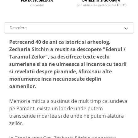
PLATA SECURIZATĂ
DATELE ÎN SIGURANȚĂ
cu cardul
prin utilizarea protocolului HTTPS
Descriere
Petrecand 40 de ani ca istoric si arheolog,
Zecharia Sitchin a reusit sa descopere "Edenul /
Taramul Zeilor", sa descifreze texte vechi
sumeriene si sa ne uimeasca si incante cu teorii
si revelatii despre piramide, Sfinx sau alte
monumente inca necunoscute deplin
oamenilor.
Memoria mitica a sustinut de mult timp ca, undeva
pe Pamant, exista un loc de unde putem
transcende moartea si de unde ne putem alatura
zeilor.