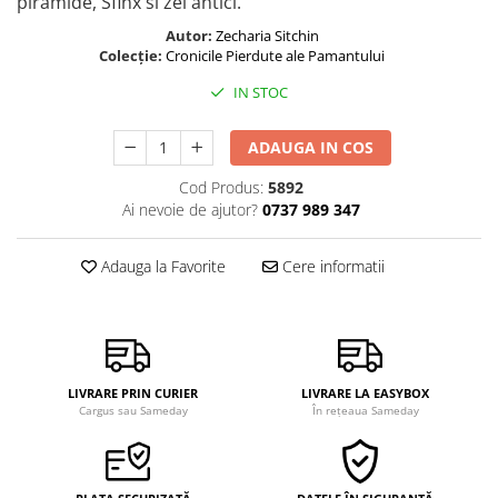
piramide, Sfinx si zei antici.
Autor:
Zecharia Sitchin
Colecție:
Cronicile Pierdute ale Pamantului
IN STOC
ADAUGA IN COS
Cod Produs:
5892
Ai nevoie de ajutor?
0737 989 347
Adauga la Favorite
Cere informatii
LIVRARE PRIN CURIER
LIVRARE LA EASYBOX
Cargus sau Sameday
În rețeaua Sameday