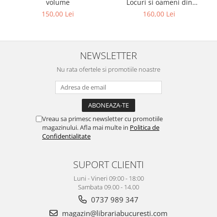
volume
Locuri si oameni din
Bucurestii de ieri, pachet 3
150,00 Lei
160,00 Lei
volume
NEWSLETTER
Nu rata ofertele si promotiile noastre
Vreau sa primesc newsletter cu promotiile
magazinului. Afla mai multe in
Politica de
Confidentialitate
SUPORT CLIENTI
Luni - Vineri 09:00 - 18:00
Sambata 09.00 - 14.00
0737 989 347
magazin@librariabucuresti.com