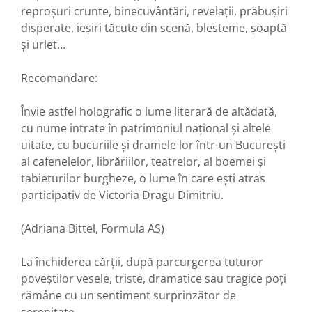
reproșuri crunte, binecuvântări, revelații, prăbușiri
disperate, ieșiri tăcute din scenă, blesteme, șoaptă
și urlet…
Recomandare:
Învie astfel holografic o lu­me literară de altădată,
cu nume intrate în patri­mo­niul național și altele
uitate, cu bucuriile și dra­mele lor într-un București
al cafenelelor, libră­riilor, tea­trelor, al boemei și
tabieturilor burgheze, o lume în care ești atras
participativ de Victoria Dragu Dimitriu.
(Adriana Bittel, Formula AS)
La închiderea cărții, după parcurgerea tuturor
poveștilor vesele, triste, dramatice sau tragice poți
rămâne cu un sentiment surprinzător de