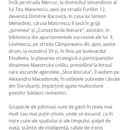
întâi pe strada Mercur, la domiciliul simandicos al
lui Titu Maiorescu, apoi pe strada Furiilor 12,
devenită Dimitrie Racoviță, în casa lui Simion
Mehedinți, căruia Maiorescu îi lasă în grijă
„Junimea” și „Convorbirile literare”, asistăm, în
biblioteca din apartamentele succesive ale lui E.
Lovinescu, pe strada Câmpineanu 40, apoi, peste
drum, la numărul 39 și, în fine, pe bulevardul
Elisabeta, la plasarea strategică a participanților
dinaintea Maestrului coliliu, prezidând la biroul
care ascunde agendele „Sburătorului”, îl vedem pe
Alexandru Macedonski, în odăițele șubredei căsuțe
din Dorobanți, împărțind agate multicolore
poeților bătăios romantici.
Grupările de pătimași sunt de găsit în texte mai
mult sau mai puțin știute, unde se ascund, ca în
niște cute ale spațiului și ale timpului, palpit de
viață, scântei de inteligență, rafale de ironii,