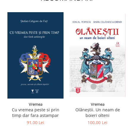
Vremea
Vremea
Cu vremea peste si prin
Olăneștii. Un neam de
timp dar fara astampar
boieri olteni
91,00 Lei
100,00 Lei