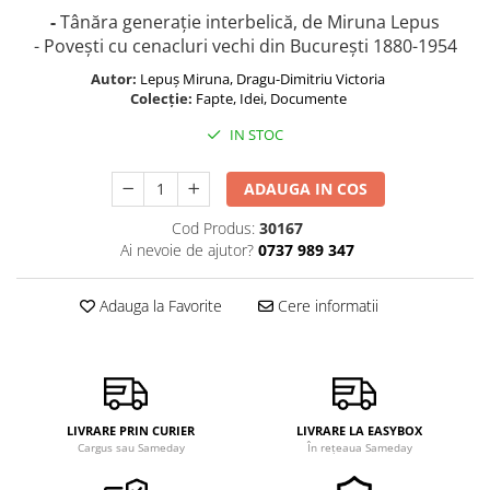
-
Tânăra generaţie interbelică, de Miruna Lepus
- Povești cu cenacluri vechi din București 1880-1954
Autor:
Lepuș Miruna, Dragu-Dimitriu Victoria
Colecție:
Fapte, Idei, Documente
IN STOC
ADAUGA IN COS
Cod Produs:
30167
Ai nevoie de ajutor?
0737 989 347
Adauga la Favorite
Cere informatii
LIVRARE PRIN CURIER
LIVRARE LA EASYBOX
Cargus sau Sameday
În rețeaua Sameday