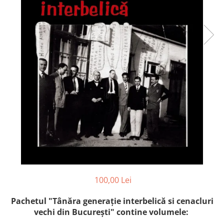
Istorie și Conspirații
Manuale și Dicționare
Medicină și Sănătate
Practic. Casă și Grădina
Psihologie
Religie
Spiritualitate
Știință și Tehnologie
Științe Politice
Științe Sociale si Umaniste
100,00 Lei
Pachetul "Tânăra generaţie interbelică si cenacluri
vechi din București" contine volumele: