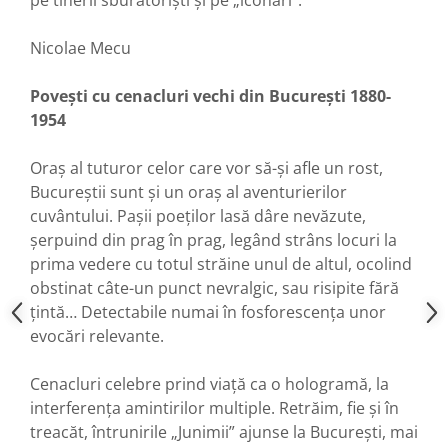
pe tinerii sburătorişti şi pe „iconari”.
Nicolae Mecu
Povești cu cenacluri vechi din București 1880-
1954
Oraș al tuturor celor care vor să-și afle un rost,
Bucureștii sunt și un oraș al aventurierilor
cuvântului. Pașii poeților lasă dâre nevăzute,
șerpuind din prag în prag, legând strâns locuri la
prima vedere cu totul străine unul de altul, ocolind
obstinat câte-un punct nevralgic, sau risipite fără
țintă… Detectabile numai în fosforescența unor
evocări relevante.
Cenacluri celebre prind viață ca o hologramă, la
interferența amintirilor multiple. Retrăim, fie și în
treacăt, întrunirile „Junimii” ajunse la București, mai