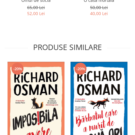
Omul de sticlă
O casa mortala
65,00 Lei
50,00 Lei
52,00 Lei
40,00 Lei
PRODUSE SIMILARE
-20%
-20%