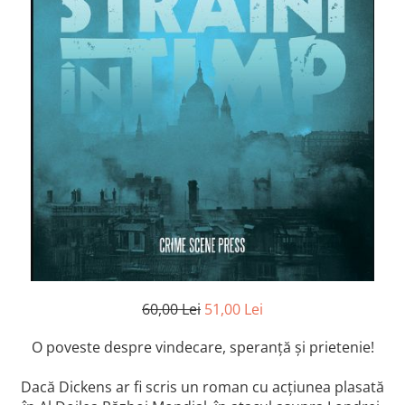
Istorie și Conspirații
Manuale și Dicționare
Medicină și Sănătate
Practic. Casă și Grădina
Psihologie
Religie
Spiritualitate
Știință și Tehnologie
Științe Politice
Științe Sociale si Umaniste
60,00 Lei
51,00 Lei
O poveste despre vindecare, speranță și prietenie!
Dacă Dickens ar fi scris un roman cu acțiunea plasată