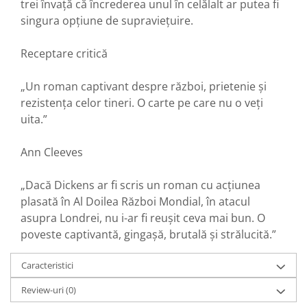
trei învață că încrederea unul în celălalt ar putea fi
singura opțiune de supraviețuire.
Receptare critică
„Un roman captivant despre război, prietenie și
rezistența celor tineri. O carte pe care nu o veți
uita.”
Ann Cleeves
„Dacă Dickens ar fi scris un roman cu acțiunea
plasată în Al Doilea Război Mondial, în atacul
asupra Londrei, nu i-ar fi reușit ceva mai bun. O
poveste captivantă, gingașă, brutală și strălucită.”
Caracteristici
Review-uri
(0)