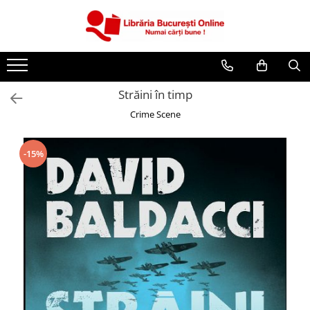
CĂRȚI
Artă și Enciclopedii
Străini în timp
Beletristică
Crime Scene
Business și Economie
Cărți pentru copii
-15%
Cărți pentru tineri
Creșterea copilului
Dezvoltare Personală
Diete și Fitness
Familie și Cuplu
Hobby și Divertisment
Istorie și Civilizații