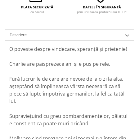
PLATA SECURIZATĂ
DATELE ÎN SIGURANȚĂ
cu cardul
prin utilizarea protocolului HTTPS
Descriere
O poveste despre vindecare, speranță și prietenie!
Charlie are paisprezece ani și e pus pe rele.
Fură lucrurile de care are nevoie de la o zi la alta,
așteptând să împlinească vârsta necesară ca să
plece să lupte împotriva germanilor, la fel ca tatăl
lui.
Supraviețuind cu greu bombardamentelor, băiatul
e conștient că poate muri oricând.
Molly are cincisprezece ani și tocmai s-a întors din