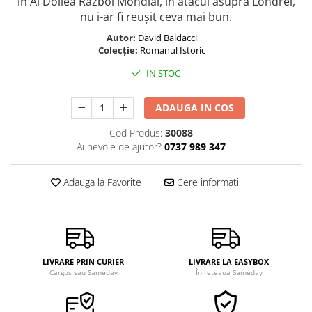
în Al Doilea Război Mondial, în atacul asupra Londrei,
nu i-ar fi reușit ceva mai bun.
Autor:
David Baldacci
Colecție:
Romanul Istoric
IN STOC
ADAUGA IN COS
Cod Produs:
30088
Ai nevoie de ajutor?
0737 989 347
Adauga la Favorite
Cere informatii
LIVRARE PRIN CURIER
LIVRARE LA EASYBOX
Cargus sau Sameday
În rețeaua Sameday