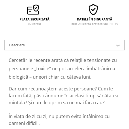
PLATA SECURIZATĂ
DATELE ÎN SIGURANȚĂ
cu cardul
prin utilizarea protocolului HTTPS
Descriere
Cercetările recente arată că relațiile tensionate cu
persoanele „toxice” ne pot accelera îmbătrânirea
biologică – uneori chiar cu câteva luni.
Dar cum recunoaștem aceste persoane? Cum le
facem față, păstrându-ne în același timp sănătatea
mintală? Și cum le oprim să ne mai facă rău?
În viața de zi cu zi, nu putem evita întâlnirea cu
oameni dificili.