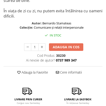
starea de bine.
În viața de zi cu zi, nu putem evita întâlnirea cu oameni
dificili.
Autor:
Bernardo Stamateas
Colecție:
Comunicare și relații interpersonale
IN STOC
ADAUGA IN COS
Cod Produs:
30230
Ai nevoie de ajutor?
0737 989 347
Adauga la Favorite
Cere informatii
LIVRARE PRIN CURIER
LIVRARE LA EASYBOX
Cargus sau Sameday
În rețeaua Sameday