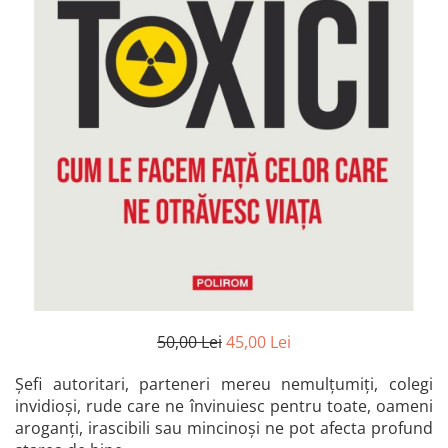
Istorie și Conspirații
Manuale și Dicționare
Medicină și Sănătate
Practic. Casă și Grădina
Psihologie
Religie
Spiritualitate
Știință și Tehnologie
Științe Politice
Științe Sociale si Umaniste
50,00 Lei
45,00 Lei
Șefi autoritari, parteneri mereu nemulțumiți, colegi
invidioși, rude care ne învinuiesc pentru toate, oameni
aroganți, irascibili sau mincinoși ne pot afecta profund