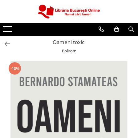
CĂRȚI
Artă și Enciclopedii
Oameni toxici
Beletristică
Polirom
Business și Economie
Cărți pentru copii
-10%
Cărți pentru tineri
Creșterea copilului
Dezvoltare Personală
Diete și Fitness
Familie și Cuplu
Hobby și Divertisment
Istorie și Civilizații