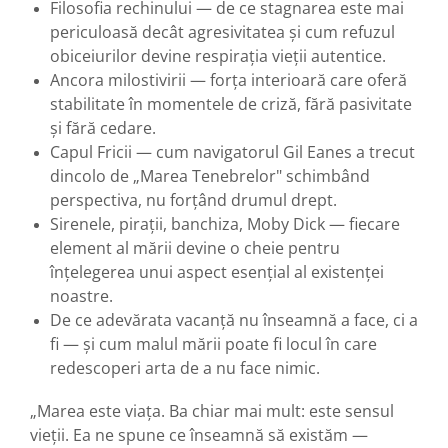
Filosofia rechinului — de ce stagnarea este mai
periculoasă decât agresivitatea și cum refuzul
obiceiurilor devine respirația vieții autentice.
Ancora milostivirii — forța interioară care oferă
stabilitate în momentele de criză, fără pasivitate
și fără cedare.
Capul Fricii — cum navigatorul Gil Eanes a trecut
dincolo de „Marea Tenebrelor" schimbând
perspectiva, nu forțând drumul drept.
Sirenele, pirații, banchiza, Moby Dick — fiecare
element al mării devine o cheie pentru
înțelegerea unui aspect esențial al existenței
noastre.
De ce adevărata vacanță nu înseamnă a face, ci a
fi — și cum malul mării poate fi locul în care
redescoperi arta de a nu face nimic.
„Marea este viața. Ba chiar mai mult: este sensul
vieții. Ea ne spune ce înseamnă să existăm —