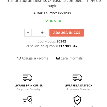
trăi fără automatisme. O filosofie completă în 144 de
pagini.
Autor:
Laurence Devillairs
IN STOC
ADAUGA IN COS
Cod Produs:
30342
Ai nevoie de ajutor?
0737 989 347
Adauga la Favorite
Cere informatii
LIVRARE PRIN CURIER
LIVRARE LA EASYBOX
Cargus sau Sameday
În rețeaua Sameday