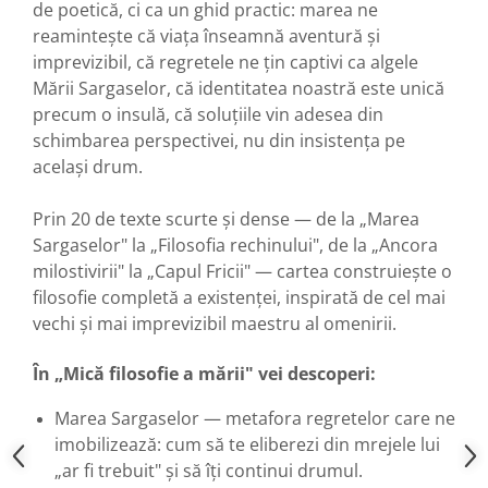
de poetică, ci ca un ghid practic: marea ne
reamintește că viața înseamnă aventură și
imprevizibil, că regretele ne țin captivi ca algele
Mării Sargaselor, că identitatea noastră este unică
precum o insulă, că soluțiile vin adesea din
schimbarea perspectivei, nu din insistența pe
același drum.
Prin 20 de texte scurte și dense — de la „Marea
Sargaselor" la „Filosofia rechinului", de la „Ancora
milostivirii" la „Capul Fricii" — cartea construiește o
filosofie completă a existenței, inspirată de cel mai
vechi și mai imprevizibil maestru al omenirii.
În „Mică filosofie a mării" vei descoperi:
Marea Sargaselor — metafora regretelor care ne
imobilizează: cum să te eliberezi din mrejele lui
„ar fi trebuit" și să îți continui drumul.