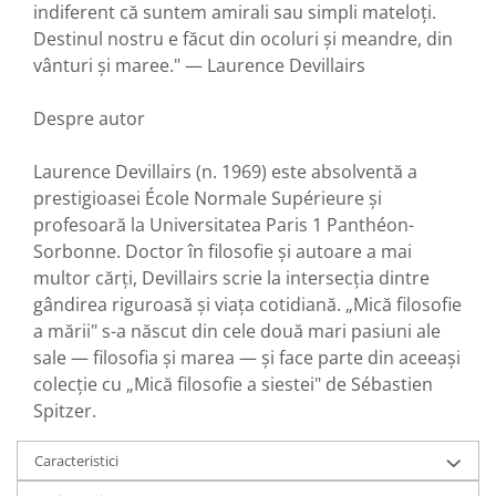
indiferent că suntem amirali sau simpli mateloți.
Destinul nostru e făcut din ocoluri și meandre, din
vânturi și maree." — Laurence Devillairs
Despre autor
Laurence Devillairs (n. 1969) este absolventă a
prestigioasei École Normale Supérieure și
profesoară la Universitatea Paris 1 Panthéon-
Sorbonne. Doctor în filosofie și autoare a mai
multor cărți, Devillairs scrie la intersecția dintre
gândirea riguroasă și viața cotidiană. „Mică filosofie
a mării" s-a născut din cele două mari pasiuni ale
sale — filosofia și marea — și face parte din aceeași
colecție cu „Mică filosofie a siestei" de Sébastien
Spitzer.
Caracteristici