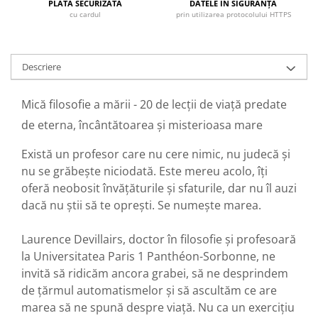
PLATA SECURIZATĂ
DATELE ÎN SIGURANȚĂ
cu cardul
prin utilizarea protocolului HTTPS
Descriere
Mică filosofie a mării - 20 de lecții de viață predate
de eterna, încântătoarea și misterioasa mare
Există un profesor care nu cere nimic, nu judecă și
nu se grăbește niciodată. Este mereu acolo, îți
oferă neobosit învățăturile și sfaturile, dar nu îl auzi
dacă nu știi să te oprești. Se numește marea.
Laurence Devillairs, doctor în filosofie și profesoară
la Universitatea Paris 1 Panthéon-Sorbonne, ne
invită să ridicăm ancora grabei, să ne desprindem
de țărmul automatismelor și să ascultăm ce are
marea să ne spună despre viață. Nu ca un exercițiu