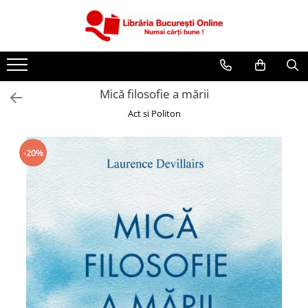
CĂRȚI
Artă și Enciclopedii
Mică filosofie a mării
Beletristică
Act si Politon
Business și Economie
Cărți pentru copii
-20%
Cărți pentru tineri
Creșterea copilului
Dezvoltare Personală
Diete și Fitness
Familie și Cuplu
Hobby și Divertisment
Istorie și Civilizații