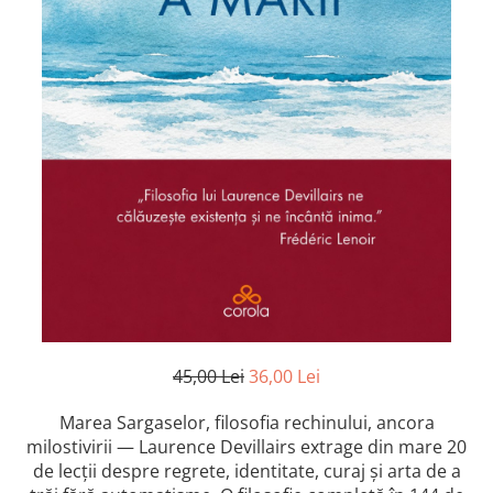
Istorie și Conspirații
Manuale și Dicționare
Medicină și Sănătate
Practic. Casă și Grădina
Psihologie
Religie
Spiritualitate
Știință și Tehnologie
Științe Politice
Științe Sociale si Umaniste
45,00 Lei
36,00 Lei
Marea Sargaselor, filosofia rechinului, ancora
milostivirii — Laurence Devillairs extrage din mare 20
de lecții despre regrete, identitate, curaj și arta de a