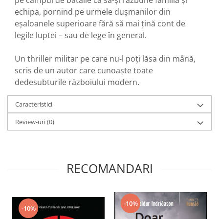
pe câmpul de bătălie ca să-și răzbune familia și
echipa, pornind pe urmele dușmanilor din
eșaloanele superioare fără să mai țină cont de
legile luptei – sau de lege în general.
Un thriller militar pe care nu-l poți lăsa din mână,
scris de un autor care cunoaște toate
dedesubturile războiului modern.
Caracteristici
Review-uri
(0)
RECOMANDARI
-10%
-10%