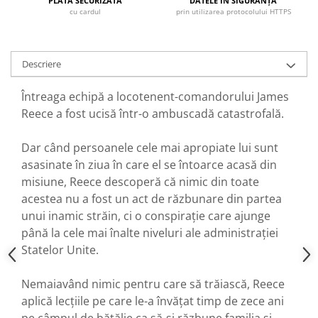
PLATA SECURIZATĂ
DATELE ÎN SIGURANȚĂ
cu cardul
prin utilizarea protocolului HTTPS
Descriere
Întreaga echipă a locotenent-comandorului James
Reece a fost ucisă într-o ambuscadă catastrofală.
Dar când persoanele cele mai apropiate lui sunt
asasinate în ziua în care el se întoarce acasă din
misiune, Reece descoperă că nimic din toate
acestea nu a fost un act de răzbunare din partea
unui inamic străin, ci o conspirație care ajunge
până la cele mai înalte niveluri ale administrației
Statelor Unite.
Nemaiavând nimic pentru care să trăiască, Reece
aplică lecțiile pe care le-a învățat timp de zece ani