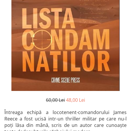
Istorie și Conspirații
Manuale și Dicționare
Medicină și Sănătate
Practic. Casă și Grădina
Psihologie
Religie
Spiritualitate
Știință și Tehnologie
Științe Politice
Științe Sociale si Umaniste
60,00 Lei
48,00 Lei
Întreaga echipă a locotenent-comandorului James
Reece a fost ucisă intr-un thriller militar pe care nu-l
poți lăsa din mână, scris de un autor care cunoaște