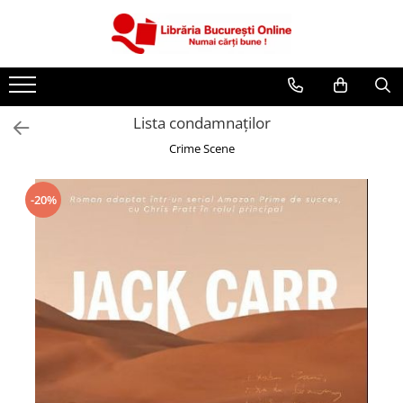
CĂRȚI
Artă și Enciclopedii
Lista condamnaților
Beletristică
Crime Scene
Business și Economie
Cărți pentru copii
-20%
Cărți pentru tineri
Creșterea copilului
Dezvoltare Personală
Diete și Fitness
Familie și Cuplu
Hobby și Divertisment
Istorie și Civilizații