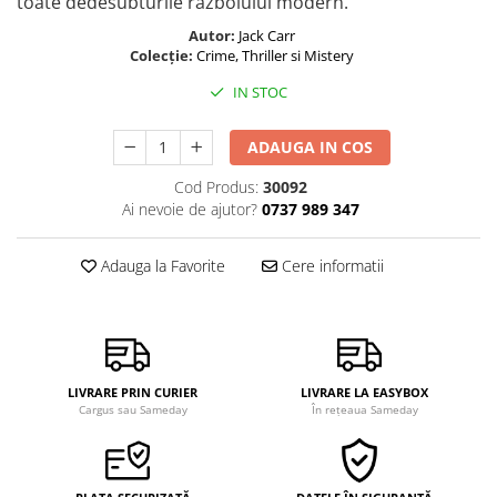
toate dedesubturile războiului modern.
Autor:
Jack Carr
Colecție:
Crime, Thriller si Mistery
IN STOC
ADAUGA IN COS
Cod Produs:
30092
Ai nevoie de ajutor?
0737 989 347
Adauga la Favorite
Cere informatii
LIVRARE PRIN CURIER
LIVRARE LA EASYBOX
Cargus sau Sameday
În rețeaua Sameday