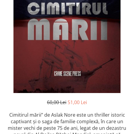
Istorie și Conspirații
Manuale și Dicționare
Medicină și Sănătate
Practic. Casă și Grădina
Psihologie
Religie
Spiritualitate
Știință și Tehnologie
Științe Politice
Științe Sociale si Umaniste
60,00 Lei
51,00 Lei
Cimitirul mării” de Aslak Nore este un thriller istoric
captivant și o saga de familie complexă, în care un
mister vechi de peste 75 de ani, legat de un dezastru