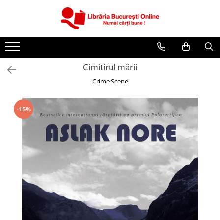
CĂRȚI
Artă și Enciclopedii
Cimitirul mării
Beletristică
Crime Scene
Business și Economie
Cărți pentru copii
-15%
Cărți pentru tineri
Creșterea copilului
Dezvoltare Personală
Diete și Fitness
Familie și Cuplu
Hobby și Divertisment
Istorie și Civilizații