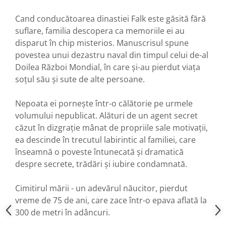
Cand conducătoarea dinastiei Falk este găsită fără
suflare, familia descopera ca memoriile ei au
disparut în chip misterios. Manuscrisul spune
povestea unui dezastru naval din timpul celui de-al
Doilea Război Mondial, în care și-au pierdut viața
soțul său și sute de alte persoane.
Nepoata ei pornește într-o călătorie pe urmele
volumului nepublicat. Alături de un agent secret
căzut în dizgrație mânat de propriile sale motivații,
ea descinde în trecutul labirintic al familiei, care
înseamnă o poveste întunecată și dramatică
despre secrete, trădări și iubire condamnată.
Cimitirul mării - un adevărul năucitor, pierdut
vreme de 75 de ani, care zace într-o epava aflată la
300 de metri în adâncuri.