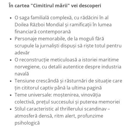
În cartea "Cimitirul mării" vei descoperi
O saga familială complexă, cu rădăcini în al
Doilea Război Mondial și ramificații în lumea
financiară contemporană
Personaje memorabile, de la moguli fără
scrupule la jurnaliști dispuși să riște totul pentru
adevăr
O reconstrucție meticuloasă a istoriei maritime
norvegiene, cu detalii autentice despre industria
navală
Tensiune crescândă și răsturnări de situație care
țin cititorul captiv până la ultima pagină
Teme universale: moștenirea, vinovăția
colectivă, prețul succesului și puterea memoriei
Stilul caracteristic al thrillerului scandinav –
atmosferă densă, ritm alert, profunzime
psihologică