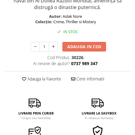
naval din Al Doilea Război Mondial, amenință să
distrugă o dinastie puternică.
Autor:
Aslak Nore
Colecție:
Crime, Thriller si Mistery
IN STOC
ADAUGA IN COS
Cod Produs:
30226
Ai nevoie de ajutor?
0737 989 347
Adauga la Favorite
Cere informatii
LIVRARE PRIN CURIER
LIVRARE LA EASYBOX
Cargus sau Sameday
În rețeaua Sameday