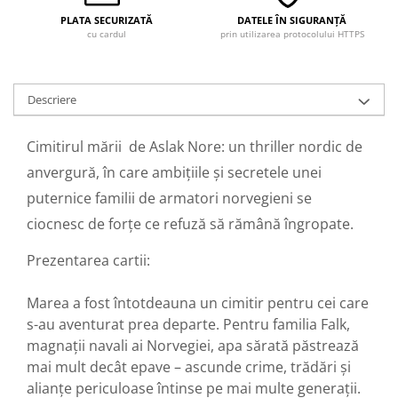
PLATA SECURIZATĂ
DATELE ÎN SIGURANȚĂ
cu cardul
prin utilizarea protocolului HTTPS
Descriere
Cimitirul mării de Aslak Nore: un thriller nordic de
anvergură, în care ambițiile și secretele unei
puternice familii de armatori norvegieni se
ciocnesc de forțe ce refuză să rămână îngropate.
Prezentarea cartii:
Marea a fost întotdeauna un cimitir pentru cei care
s-au aventurat prea departe. Pentru familia Falk,
magnații navali ai Norvegiei, apa sărată păstrează
mai mult decât epave – ascunde crime, trădări și
alianțe periculoase întinse pe mai multe generații.