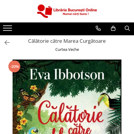
CĂRȚI
Artă și Enciclopedii
Călătorie către Marea Curgătoare
Beletristică
Curtea Veche
Business și Economie
Cărți pentru copii
-20%
Cărți pentru tineri
Creșterea copilului
Dezvoltare Personală
Diete și Fitness
Familie și Cuplu
Hobby și Divertisment
Istorie și Civilizații