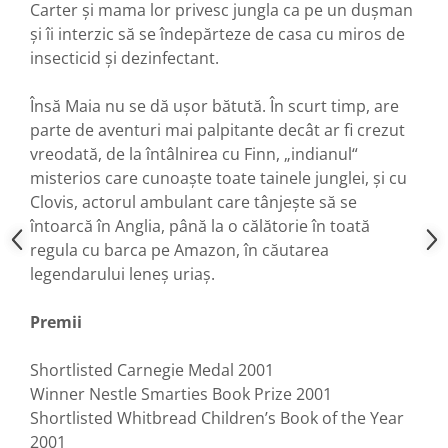
Carter și mama lor privesc jungla ca pe un dușman
și îi interzic să se îndepărteze de casa cu miros de
insecticid și dezinfectant.
Însă Maia nu se dă ușor bătută. În scurt timp, are
parte de aventuri mai palpitante decât ar fi crezut
vreodată, de la întâlnirea cu Finn, „indianul“
misterios care cunoaște toate tainele junglei, și cu
Clovis, actorul ambulant care tânjește să se
întoarcă în Anglia, până la o călătorie în toată
regula cu barca pe Amazon, în căutarea
legendarului leneș uriaș.
Premii
Shortlisted Carnegie Medal 2001
Winner Nestle Smarties Book Prize 2001
Shortlisted Whitbread Children’s Book of the Year
2001