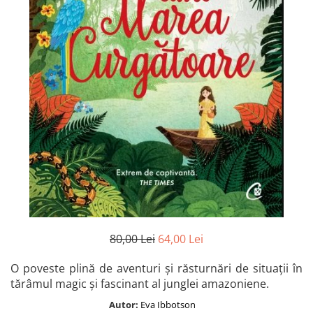
Istorie și Conspirații
Manuale și Dicționare
Medicină și Sănătate
Practic. Casă și Grădina
Psihologie
Religie
Spiritualitate
Știință și Tehnologie
Științe Politice
Științe Sociale si Umaniste
80,00 Lei
64,00 Lei
O poveste plină de aventuri și răsturnări de situații în
tărâmul magic și fascinant al junglei amazoniene.
Autor:
Eva Ibbotson