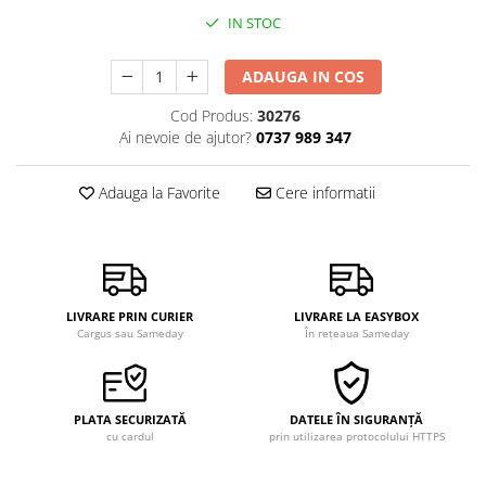
IN STOC
ADAUGA IN COS
Cod Produs:
30276
Ai nevoie de ajutor?
0737 989 347
Adauga la Favorite
Cere informatii
LIVRARE PRIN CURIER
LIVRARE LA EASYBOX
Cargus sau Sameday
În rețeaua Sameday
PLATA SECURIZATĂ
DATELE ÎN SIGURANȚĂ
cu cardul
prin utilizarea protocolului HTTPS