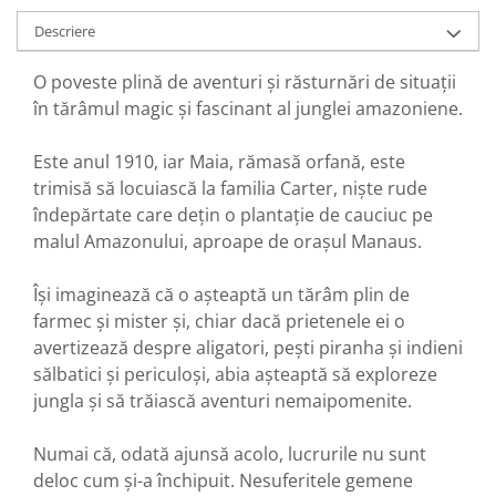
Descriere
O poveste plină de aventuri și răsturnări de situații
în tărâmul magic și fascinant al junglei amazoniene.
Este anul 1910, iar Maia, rămasă orfană, este
trimisă să locuiască la familia Carter, niște rude
îndepărtate care dețin o plantație de cauciuc pe
malul Amazonului, aproape de orașul Manaus.
Își imaginează că o așteaptă un tărâm plin de
farmec și mister și, chiar dacă prietenele ei o
avertizează despre aligatori, pești piranha și indieni
sălbatici și periculoși, abia așteaptă să exploreze
jungla și să trăiască aventuri nemaipomenite.
Numai că, odată ajunsă acolo, lucrurile nu sunt
deloc cum și-a închipuit. Nesuferitele gemene