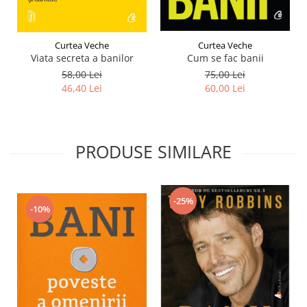
Curtea Veche
Curtea Veche
Viata secreta a banilor
Cum se fac banii
58,00 Lei
75,00 Lei
46,40 Lei
60,00 Lei
PRODUSE SIMILARE
-25%
-10%