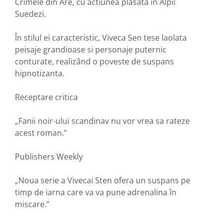
Crimele din Åre, cu actiunea plasata în Alpii
Suedezi.
În stilul ei caracteristic, Viveca Sen tese laolata
peisaje grandioase si personaje puternic
conturate, realizând o poveste de suspans
hipnotizanta.
Receptare critica
„Fanii noir-ului scandinav nu vor vrea sa rateze
acest roman.”
Publishers Weekly
„Noua serie a Vivecai Sten ofera un suspans pe
timp de iarna care va va pune adrenalina în
miscare.”