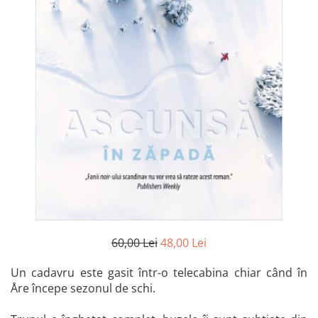
Istorie și Conspirații
Manuale și Dicționare
Medicină și Sănătate
Practic. Casă și Grădina
Psihologie
Religie
Spiritualitate
Știință și Tehnologie
Științe Politice
Științe Sociale si Umaniste
60,00 Lei
48,00 Lei
Un cadavru este gasit într-o telecabina chiar când în
Åre începe sezonul de schi.