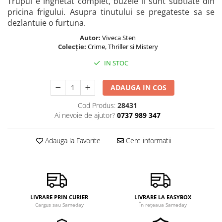
Trupul e înghetat complet, buzele îi sunt subtiate din
pricina frigului. Asupra tinutului se pregateste sa se
dezlantuie o furtuna.
Autor:
Viveca Sten
Colecție:
Crime, Thriller si Mistery
IN STOC
ADAUGA IN COS
Cod Produs:
28431
Ai nevoie de ajutor?
0737 989 347
Adauga la Favorite
Cere informatii
LIVRARE PRIN CURIER
LIVRARE LA EASYBOX
Cargus sau Sameday
În rețeaua Sameday