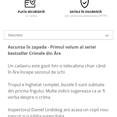
PLATA SECURIZATĂ
DATELE ÎN SIGURANȚĂ
cu cardul
prin utilizarea protocolului HTTPS
Descriere
Ascunsa în zapada - Primul volum al seriei
bestseller Crimele din Åre
Un cadavru este gasit într-o telecabina chiar când
în Åre începe sezonul de schi.
Trupul e înghetat complet, buzele îi sunt subtiate
din pricina frigului. Multe indicii sugereaza ca ar fi
vorba despre o crima.
Inspectorul Daniel Lindskog are acasa un copil nou-
nascut si o iubita surescitata.