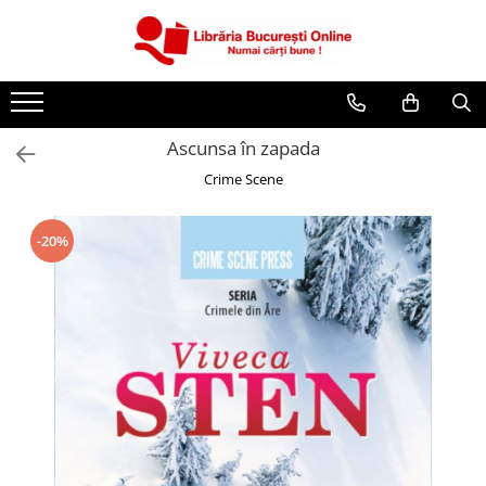
CĂRȚI
Artă și Enciclopedii
Ascunsa în zapada
Beletristică
Crime Scene
Business și Economie
Cărți pentru copii
-20%
Cărți pentru tineri
Creșterea copilului
Dezvoltare Personală
Diete și Fitness
Familie și Cuplu
Hobby și Divertisment
Istorie și Civilizații