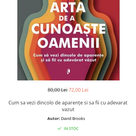
Istorie și Conspirații
Manuale și Dicționare
Medicină și Sănătate
Practic. Casă și Grădina
Psihologie
Religie
Spiritualitate
Știință și Tehnologie
Științe Politice
Științe Sociale si Umaniste
80,00 Lei
72,00 Lei
Cum sa vezi dincolo de aparențe si sa fii cu adevarat
vazut
Autor:
David Brooks
IN STOC