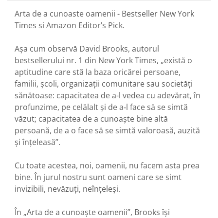
Arta de a cunoaste oamenii - Bestseller New York
Times si Amazon Editor’s Pick.
Așa cum observă David Brooks, autorul
bestsellerului nr. 1 din New York Times, „există o
aptitudine care stă la baza oricărei persoane,
familii, şcoli, organizaţii comunitare sau societăţi
sănătoase: capacitatea de a-l vedea cu adevărat, în
profunzime, pe celălalt şi de a‑l face să se simtă
văzut; capacitatea de a cunoaşte bine altă
persoană, de a o face să se simtă valoroasă, auzită
şi înţeleasă”.
Cu toate acestea, noi, oamenii, nu facem asta prea
bine. În jurul nostru sunt oameni care se simt
invizibili, nevăzuți, neînțeleși.
În „Arta de a cunoaște oamenii”, Brooks își