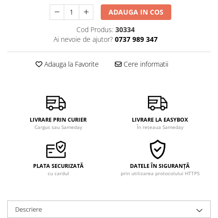
ADAUGA IN COS
Cod Produs:
30334
Ai nevoie de ajutor?
0737 989 347
Adauga la Favorite
Cere informatii
LIVRARE PRIN CURIER
LIVRARE LA EASYBOX
Cargus sau Sameday
În rețeaua Sameday
PLATA SECURIZATĂ
DATELE ÎN SIGURANȚĂ
cu cardul
prin utilizarea protocolului HTTPS
Descriere