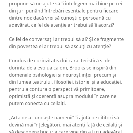
propune să ne ajute să îi înțelegem mai bine pe cei
din jur, punând întrebări esențiale pentru fiecare
dintre noi: dacă vrei să cunoști o persoană cu
adevărat, ce fel de atenție ar trebui să îi acorzi?
Ce fel de conversații ar trebui să ai? Și ce fragmente
din povestea ei ar trebui să asculți cu atenție?
Condus de curiozitatea lui caracteristică și de
dorința de a evolua ca om, Brooks se inspiră din
domeniile psihologiei și neuroștiinței, precum și
din lumea teatrului, filosofiei, istoriei și a educației,
pentru a contura o perspectivă primitoare,
optimistă și coerentă asupra modului în care ne
putem conecta cu ceilalți.
„Arta de a cunoaște oamenii” îi ajută pe cititori să
devină mai înțelegători, mai atenți față de ceilalți și
să descopere bucuria care vine din a fi cu adevărat