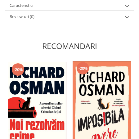
Caracteristici
Review-uri
(0)
RECOMANDARI
-20%
-20%