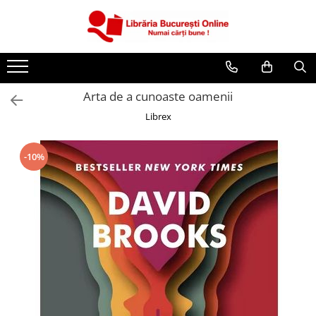
CĂRȚI
Artă și Enciclopedii
Arta de a cunoaste oamenii
Beletristică
Librex
Business și Economie
Cărți pentru copii
-10%
Cărți pentru tineri
Creșterea copilului
Dezvoltare Personală
Diete și Fitness
Familie și Cuplu
Hobby și Divertisment
Istorie și Civilizații